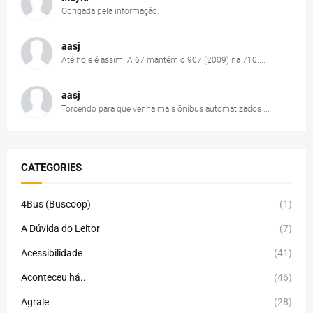
Obrigada pela informação.
aasj
Até hoje é assim. A 67 mantém o 907 (2009) na 710....
aasj
Torcendo para que venha mais ônibus automatizados ...
CATEGORIES
4Bus (Buscoop)
(1)
A Dúvida do Leitor
(7)
Acessibilidade
(41)
Aconteceu há..
(46)
Agrale
(28)