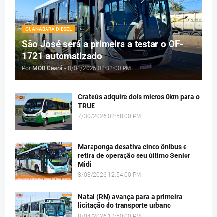
GUANABARA DIESEL
São José será a primeira a testar o OF-
1721 automatizado
Por
MOB Ceará
-
8/04/2026 02:32:00 PM
Crateús adquire dois micros 0km para o
TRUE
7/30/2026 02:58:00 PM
Maraponga desativa cinco ônibus e
retira de operação seu último Senior
Midi
8/03/2026 12:54:00 PM
Natal (RN) avança para a primeira
licitação do transporte urbano
8/04/2026 12:50:00 PM