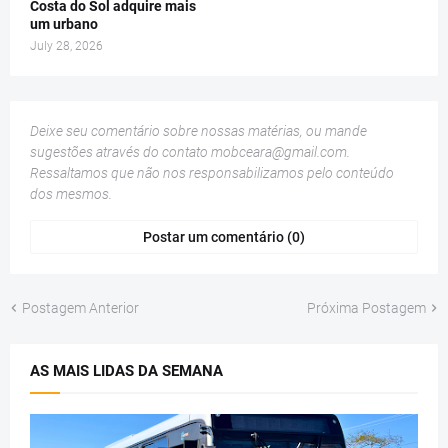
Costa do Sol adquire mais
um urbano
July 28, 2026
Deixe seu comentário sobre nossas matérias, ou mande
sugestões através do contato
mobceara@gmail.com
.
Ressaltamos que não nos responsabilizamos pelo conteúdo
dos mesmos.
Postar um comentário (0)
Postagem Anterior
Próxima Postagem
AS MAIS LIDAS DA SEMANA