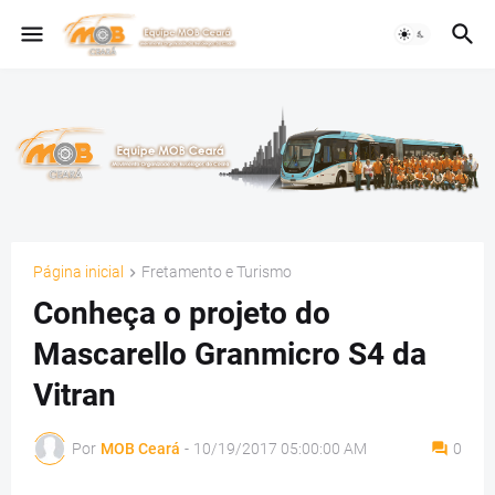
Página inicial
Fretamento e Turismo
Conheça o projeto do
Mascarello Granmicro S4 da
Vitran
Por
MOB Ceará
-
10/19/2017 05:00:00 AM
0