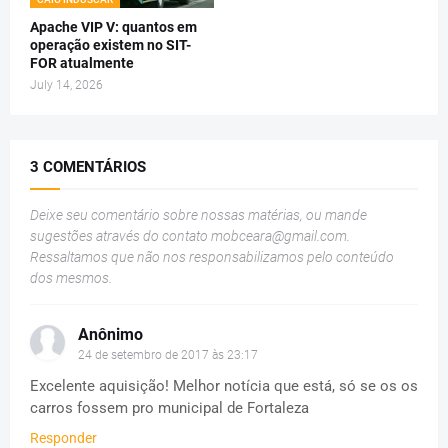
Apache VIP V: quantos em
operação existem no SIT-
FOR atualmente
July 14, 2026
3 COMENTÁRIOS
Deixe seu comentário sobre nossas matérias, ou mande
sugestões através do contato
mobceara@gmail.com
.
Ressaltamos que não nos responsabilizamos pelo conteúdo
dos mesmos.
Anônimo
24 de setembro de 2017 às 23:17
Excelente aquisição! Melhor notícia que está, só se os os
carros fossem pro municipal de Fortaleza
Responder