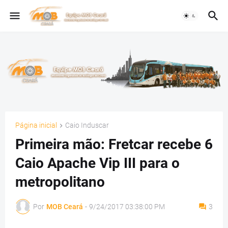
Página inicial
Caio Induscar
Primeira mão: Fretcar recebe 6
Caio Apache Vip III para o
metropolitano
Por
MOB Ceará
-
9/24/2017 03:38:00 PM
3