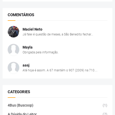
COMENTÁRIOS
Maciel Neto
Já falei é questão de meses, a São Benedito fechar...
Mayla
Obrigada pela informação.
aasj
Até hoje é assim. A 67 mantém o 907 (2009) na 710....
CATEGORIES
4Bus (Buscoop)
(1)
A Dúvida do Leitor
(7)