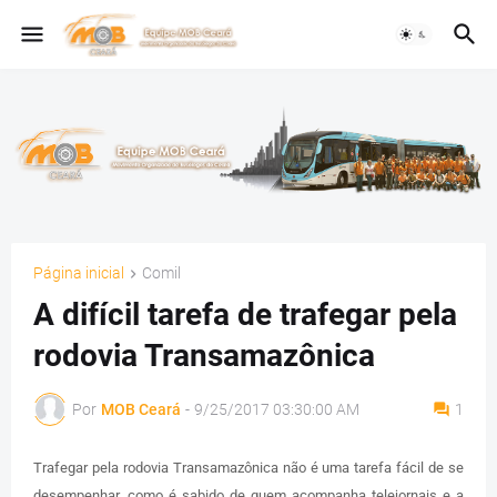
Página inicial
Comil
A difícil tarefa de trafegar pela
rodovia Transamazônica
Por
MOB Ceará
-
9/25/2017 03:30:00 AM
1
Trafegar pela rodovia Transamazônica não é uma tarefa fácil de se
desempenhar, como é sabido de quem acompanha telejornais e a