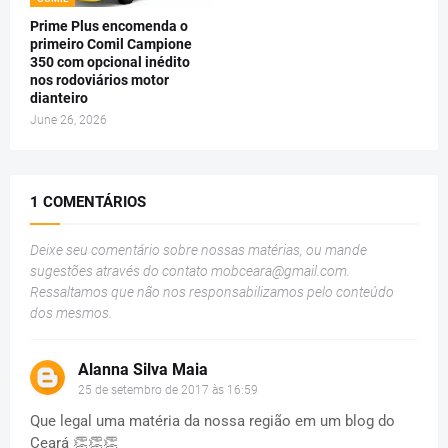
Prime Plus encomenda o
primeiro Comil Campione
350 com opcional inédito
nos rodoviários motor
dianteiro
June 26, 2026
1 COMENTÁRIOS
Deixe seu comentário sobre nossas matérias, ou mande
sugestões através do contato
mobceara@gmail.com
.
Ressaltamos que não nos responsabilizamos pelo conteúdo
dos mesmos.
Alanna Silva Maia
25 de setembro de 2017 às 16:59
Que legal uma matéria da nossa região em um blog do
Ceará 👏👏👏