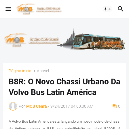
Página inicial
Apavel
B8R: O Novo Chassi Urbano Da
Volvo Bus Latin América
Por
MOB Ceará
-
9/24/2017 04:00:00 AM
0
A Volvo Bus Latin América está lançando um novo modelo de chassi
de ônibus urbano, o B8R, em substituição ao atual B290R. A