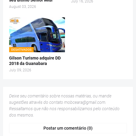
seu último Senior Midi
July 16, 2026
August 03, 2026
DESATIVADOS
Gilson Turismo adquire DD
2018 da Guanabara
July 09, 2026
Deixe seu comentário sobre nossas matérias, ou mande
sugestões através do contato
mobceara@gmail.com
.
Ressaltamos que não nos responsabilizamos pelo conteúdo
dos mesmos.
Postar um comentário (0)