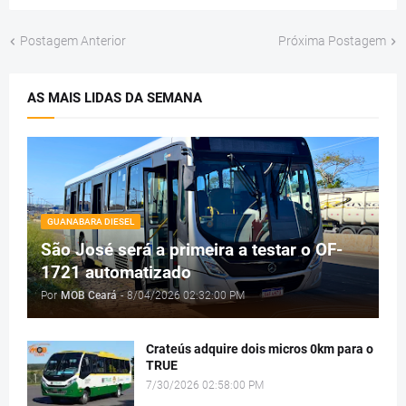
Postagem Anterior
Próxima Postagem
AS MAIS LIDAS DA SEMANA
GUANABARA DIESEL
São José será a primeira a testar o OF-
1721 automatizado
Por
MOB Ceará
-
8/04/2026 02:32:00 PM
Crateús adquire dois micros 0km para o
TRUE
7/30/2026 02:58:00 PM