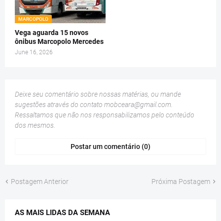
MARCOPOLO
Vega aguarda 15 novos
ônibus Marcopolo Mercedes
June 16, 2026
Deixe seu comentário sobre nossas matérias, ou mande
sugestões através do contato
mobceara@gmail.com
.
Ressaltamos que não nos responsabilizamos pelo conteúdo
dos mesmos.
Postar um comentário (0)
Postagem Anterior
Próxima Postagem
AS MAIS LIDAS DA SEMANA