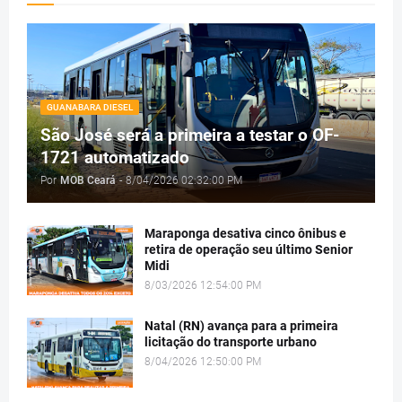
GUANABARA DIESEL
São José será a primeira a testar o OF-
1721 automatizado
Por
MOB Ceará
-
8/04/2026 02:32:00 PM
Maraponga desativa cinco ônibus e
retira de operação seu último Senior
Midi
8/03/2026 12:54:00 PM
Natal (RN) avança para a primeira
licitação do transporte urbano
8/04/2026 12:50:00 PM