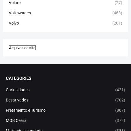
Volare
(27)
Volkswagen
(463)
Volvo
(201)
CATEGORIES
Curiosidades
(421)
Desativados
(702)
Fretamento e Turismo
(807)
MOB Ceará
(372)
Matando a saudade
(388)