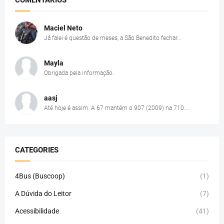
Maciel Neto
Já falei é questão de meses, a São Benedito fechar...
Mayla
Obrigada pela informação.
aasj
Até hoje é assim. A 67 mantém o 907 (2009) na 710....
CATEGORIES
4Bus (Buscoop)
(1)
A Dúvida do Leitor
(7)
Acessibilidade
(41)