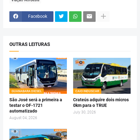
Viação Nordeste
Facebook
OUTRAS LEITURAS
GUANABARA DIESEL
CAIO INDUSCAR
São José será a primeira a
Crateús adquire dois micros
testar o OF-1721
0km para o TRUE
automatizado
July 30, 2026
August 04, 2026