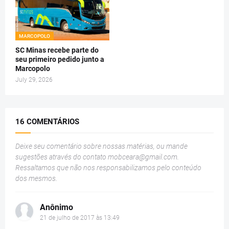
MARCOPOLO
SC Minas recebe parte do
seu primeiro pedido junto a
Marcopolo
July 29, 2026
16 COMENTÁRIOS
Deixe seu comentário sobre nossas matérias, ou mande
sugestões através do contato
mobceara@gmail.com
.
Ressaltamos que não nos responsabilizamos pelo conteúdo
dos mesmos.
Anônimo
21 de julho de 2017 às 13:49