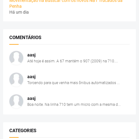
Movimentação na Busscar com os novos NB1 Trucados da
Penha
Há um dia
COMENTÁRIOS
aasj
Até hoje é assim. A 67 mantém o 907 (2009) na 710....
aasj
Torcendo para que venha mais ônibus automatizados ...
aasj
Boa noite. Na linha 710 tem um micro com a mesma d...
CATEGORIES