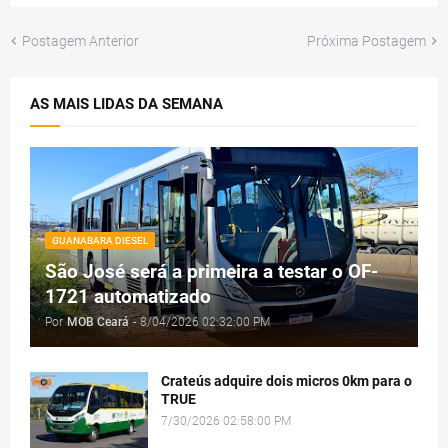
Postagem Anterior
Próxima Postagem
AS MAIS LIDAS DA SEMANA
GUANABARA DIESEL
São José será a primeira a testar o OF-
1721 automatizado
Por
MOB Ceará
-
8/04/2026 02:32:00 PM
Crateús adquire dois micros 0km para o
TRUE
7/30/2026 02:58:00 PM