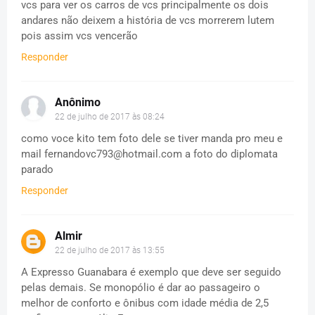
vcs para ver os carros de vcs principalmente os dois
andares não deixem a história de vcs morrerem lutem
pois assim vcs vencerão
Responder
Anônimo
22 de julho de 2017 às 08:24
como voce kito tem foto dele se tiver manda pro meu e
mail
fernandovc793@hotmail.com
a foto do diplomata
parado
Responder
Almir
22 de julho de 2017 às 13:55
A Expresso Guanabara é exemplo que deve ser seguido
pelas demais. Se monopólio é dar ao passageiro o
melhor de conforto e ônibus com idade média de 2,5