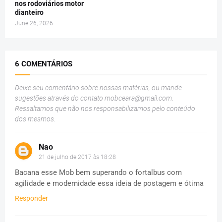
nos rodoviários motor
dianteiro
June 26, 2026
6 COMENTÁRIOS
Deixe seu comentário sobre nossas matérias, ou mande
sugestões através do contato
mobceara@gmail.com
.
Ressaltamos que não nos responsabilizamos pelo conteúdo
dos mesmos.
Nao
21 de julho de 2017 às 18:28
Bacana esse Mob bem superando o fortalbus com
agilidade e modernidade essa ideia de postagem e ótima
Responder