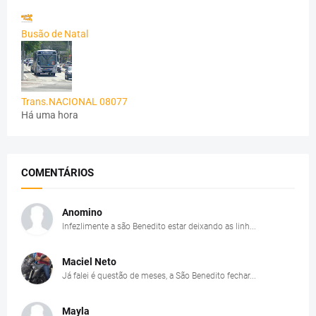
Busão de Natal
Trans.NACIONAL 08077
Há uma hora
COMENTÁRIOS
Anomino
Infezlimente a são Benedito estar deixando as linh...
Maciel Neto
Já falei é questão de meses, a São Benedito fechar...
Mayla