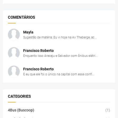
COMENTÁRIOS
Mayla
Sugestão de matéria: Eu vi hoje na Av Theberge, ac...
Francisco Roberto
Enquanto isso Aracaju e Salvador com ônibus elétri...
Francisco Roberto
E eu que ele foi o único na capital com essa confi...
CATEGORIES
4Bus (Buscoop)
(1)