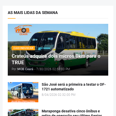
AS MAIS LIDAS DA SEMANA
CAIO INDUSCAR
Crateús adquire dois micros 0km para o
TRUE
Por
MOB Ceará
-
7/30/2026 02:58:00 PM
São José será a primeira a testar o OF-
1721 automatizado
8/04/2026 02:32:00 PM
Maraponga desativa cinco ônibus e
retira de operação seu último Senior