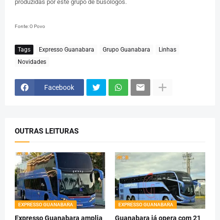
produzidas por este grupo de busólogos.
Fonte: O Povo
Tags
Expresso Guanabara
Grupo Guanabara
Linhas
Novidades
Facebook
OUTRAS LEITURAS
EXPRESSO GUANABARA
EXPRESSO GUANABARA
Expresso Guanabara amplia
Guanabara já opera com 21