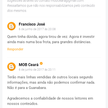
sugestões através do contato
mobceara@gmail.com
.
Ressaltamos que não nos responsabilizamos pelo conteúdo
dos mesmos.
Francisco José
6 de junho de 2017 às 20:08
Quem tinha dúvida, agora tirou de vez. Agora é investir
ainda mais numa boa frota, para grandes distâncias.
Responder
MOB Ceará
6 de junho de 2017 às 20:11
Terão mais linhas vendidas de outros locais segundo
informações, mas ainda não podemos confirmar nada.
Não é para a Guanabara.
Agradecemos a confiabilidade de nossos leitores em
nossos conteúdos.