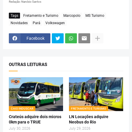
Redação: Narcísio Santos
Tags
Fretamento e Turismo
Marcopolo
MS Turismo
Novidades
Pará
Volkswagen
Facebook
OUTRAS LEITURAS
CAIO INDUSCAR
FRETAMENTO E TURISMO
Crateús adquire dois micros
LN Locações adquire
0km para o TRUE
Neobus do Rio
July 30, 2026
July 29, 2026