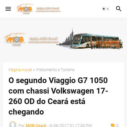
Página inicial
Fretamento e Turismo
O segundo Viaggio G7 1050
com chassi Volkswagen 17-
260 OD do Ceará está
chegando
Por
MOB Ceará
-
6/06/2017 01:17:00 PM
0