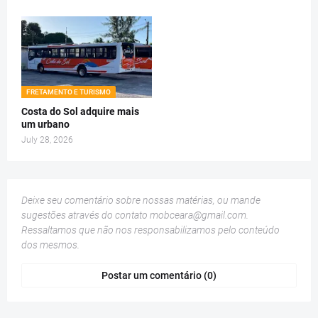
FRETAMENTO E TURISMO
Costa do Sol adquire mais
um urbano
July 28, 2026
Deixe seu comentário sobre nossas matérias, ou mande
sugestões através do contato
mobceara@gmail.com
.
Ressaltamos que não nos responsabilizamos pelo conteúdo
dos mesmos.
Postar um comentário (0)