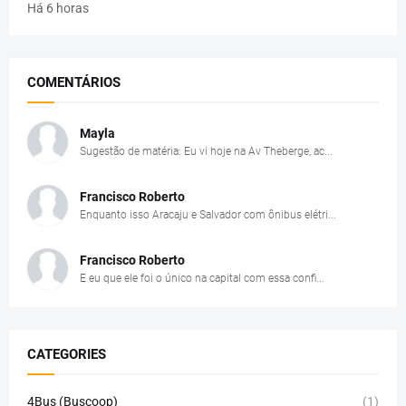
Há 6 horas
COMENTÁRIOS
Mayla
Sugestão de matéria: Eu vi hoje na Av Theberge, ac...
Francisco Roberto
Enquanto isso Aracaju e Salvador com ônibus elétri...
Francisco Roberto
E eu que ele foi o único na capital com essa confi...
CATEGORIES
4Bus (Buscoop)
(1)