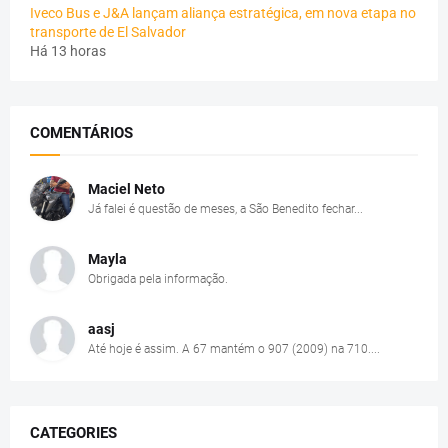
Iveco Bus e J&A lançam aliança estratégica, em nova etapa no
transporte de El Salvador
Há 13 horas
COMENTÁRIOS
Maciel Neto
Já falei é questão de meses, a São Benedito fechar...
Mayla
Obrigada pela informação.
aasj
Até hoje é assim. A 67 mantém o 907 (2009) na 710....
CATEGORIES