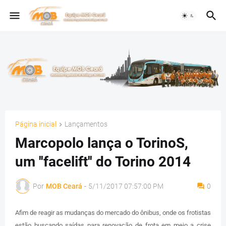
Página inicial
Lançamentos
Marcopolo lança o TorinoS,
um ''facelift'' do Torino 2014
Por
MOB Ceará
-
5/11/2017 07:57:00 PM
0
Afim de reagir as mudanças do mercado do ônibus, onde os frotistas
estão buscando saídas para renovação de frota em meio a crise