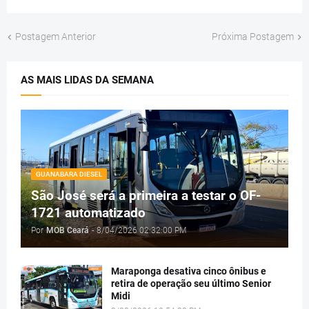
Postagem Anterior
Próxima Postagem
AS MAIS LIDAS DA SEMANA
GUANABARA DIESEL
São José será a primeira a testar o OF-
1721 automatizado
Por
MOB Ceará
-
8/04/2026 02:32:00 PM
Maraponga desativa cinco ônibus e
retira de operação seu último Senior
Midi