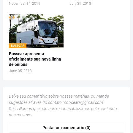
November 14, 2019
July 31, 2018
BUSSCAR
Busscar apresenta
oficialmente sua nova linha
de ônibus
June 05, 2018
Deixe seu comentário sobre nossas matérias, ou mande
sugestões através do contato
mobceara@gmail.com
.
Ressaltamos que não nos responsabilizamos pelo conteúdo
dos mesmos.
Postar um comentário (0)