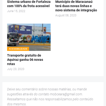
Sistema urbano de Fortaleza
Município de Maracanaú
com 100% da frota acessível
terá duas novas linhas e
novo sistema de integração
June 15, 2022
August 08, 2020
ACESSIBILIDADE
Transporte gratuito de
Aquiraz ganha 06 novas
rotas
July 23, 2020
Deixe seu comentário sobre nossas matérias, ou mande
sugestões através do contato
mobceara@gmail.com
.
Ressaltamos que não nos responsabilizamos pelo conteúdo
dos mesmos.