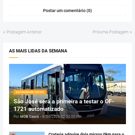
Postar um comentário (0)
Postagem Anterior
Próxima Postagem
AS MAIS LIDAS DA SEMANA
GUANABARA DIESEL
São José será a primeira a testar o OF-
1721 automatizado
Por
MOB Ceará
-
8/04/2026 02:32:00 PM
Crateús adquire dois micros 0km para o