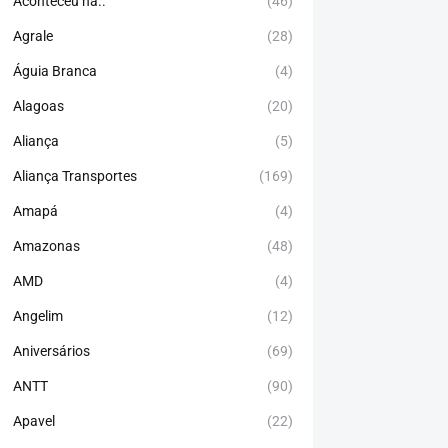
Aconteceu há..
(46)
Agrale
(28)
Águia Branca
(4)
Alagoas
(20)
Aliança
(5)
Aliança Transportes
(169)
Amapá
(4)
Amazonas
(48)
AMD
(4)
Angelim
(12)
Aniversários
(69)
ANTT
(90)
Apavel
(22)