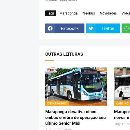
Tags
Maraponga
Neobus
Novidades
Volk
Facebook
Twitter
OUTRAS LEITURAS
DESATIVADOS
CAIO IND
Maraponga desativa cinco
Marapon
ônibus e retira de operação seu
novos e
último Senior Midi
July 16, 