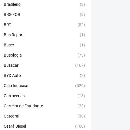
Brasileiro
(9)
BRS-FOR
(9)
BRT
(52)
Bus Report
(1)
Buser
(1)
Busologia
(73)
Busscar
(167)
BYD Auto
(2)
Caio Induscar
(529)
Carrocerias
(18)
Carteira de Estudante
(23)
Catedral
(30)
Ceará Diesel
(100)