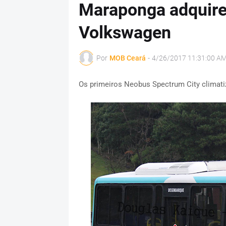
Maraponga adquire
Volkswagen
Por
MOB Ceará
-
4/26/2017 11:31:00 A
Os primeiros Neobus Spectrum City climatiz