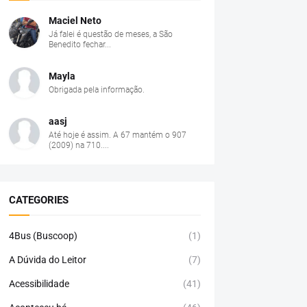
Maciel Neto
Já falei é questão de meses, a São
Benedito fechar...
Mayla
Obrigada pela informação.
aasj
Até hoje é assim. A 67 mantém o 907
(2009) na 710....
CATEGORIES
4Bus (Buscoop)
(1)
A Dúvida do Leitor
(7)
Acessibilidade
(41)