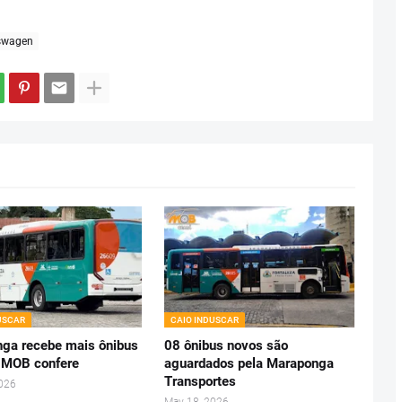
swagen
USCAR
CAIO INDUSCAR
ga recebe mais ônibus
08 ônibus novos são
 MOB confere
aguardados pela Maraponga
Transportes
2026