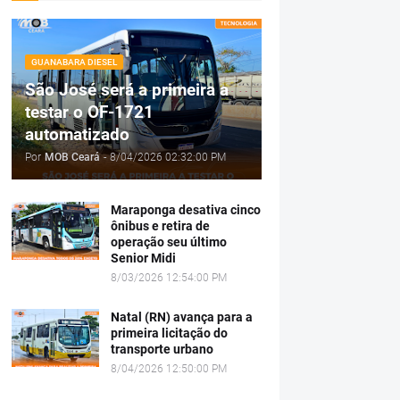
GUANABARA DIESEL
São José será a primeira a
testar o OF-1721
automatizado
Por
MOB Ceará
-
8/04/2026 02:32:00 PM
Maraponga desativa cinco
ônibus e retira de
operação seu último
Senior Midi
8/03/2026 12:54:00 PM
Natal (RN) avança para a
primeira licitação do
transporte urbano
8/04/2026 12:50:00 PM