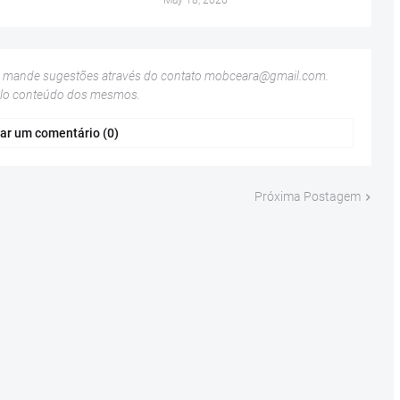
May 18, 2026
u mande sugestões através do contato
mobceara@gmail.com
.
elo conteúdo dos mesmos.
ar um comentário (0)
Próxima Postagem