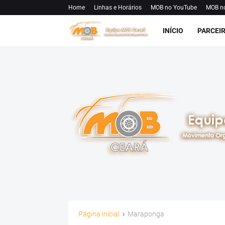
Home
Linhas e Horários
MOB no YouTube
MOB n
INÍCIO
PARCEI
Página inicial
Maraponga