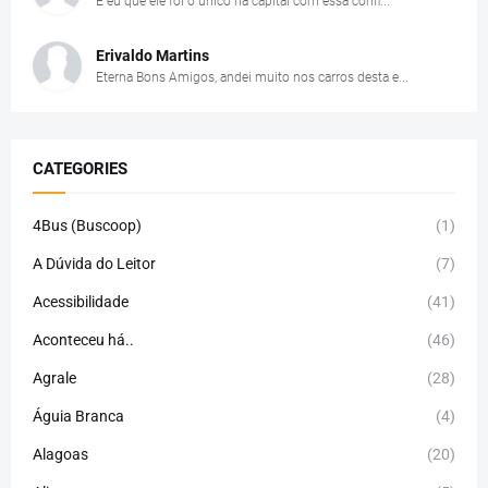
E eu que ele foi o único na capital com essa confi...
Erivaldo Martins
Eterna Bons Amigos, andei muito nos carros desta e...
CATEGORIES
4Bus (Buscoop)
(1)
A Dúvida do Leitor
(7)
Acessibilidade
(41)
Aconteceu há..
(46)
Agrale
(28)
Águia Branca
(4)
Alagoas
(20)