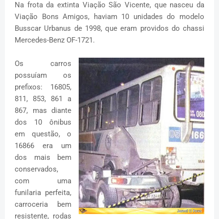
Na frota da extinta Viação São Vicente, que nasceu da
Viação Bons Amigos, haviam 10 unidades do modelo
Busscar Urbanus de 1998, que eram providos do chassi
Mercedes-Benz OF-1721.
Os carros
possuíam os
prefixos: 16805,
811, 853, 861 a
867, mas diante
dos 10 ônibus
em questão, o
16866 era um
dos mais bem
conservados,
com uma
funilaria perfeita,
carroceria bem
resistente, rodas