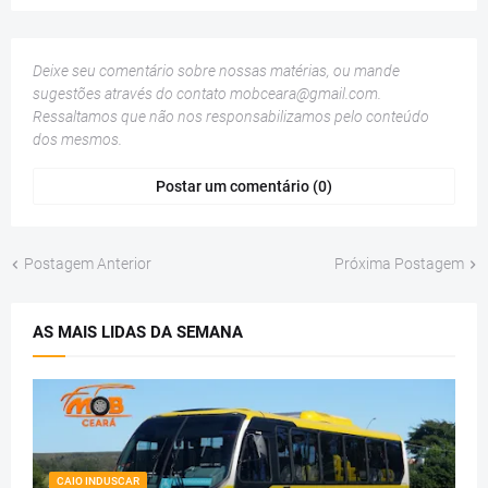
Deixe seu comentário sobre nossas matérias, ou mande
sugestões através do contato
mobceara@gmail.com
.
Ressaltamos que não nos responsabilizamos pelo conteúdo
dos mesmos.
Postar um comentário (0)
Postagem Anterior
Próxima Postagem
AS MAIS LIDAS DA SEMANA
CAIO INDUSCAR