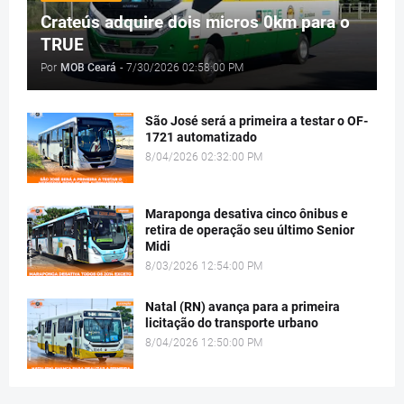
Crateús adquire dois micros 0km para o
TRUE
Por
MOB Ceará
-
7/30/2026 02:58:00 PM
São José será a primeira a testar o OF-
1721 automatizado
8/04/2026 02:32:00 PM
Maraponga desativa cinco ônibus e
retira de operação seu último Senior
Midi
8/03/2026 12:54:00 PM
Natal (RN) avança para a primeira
licitação do transporte urbano
8/04/2026 12:50:00 PM