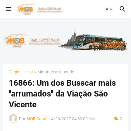
Página inicial
Matando a saudade
16866: Um dos Busscar mais
''arrumados'' da Viação São
Vicente
Por
MOB Ceará
-
4/26/2017 04:30:00 AM
0