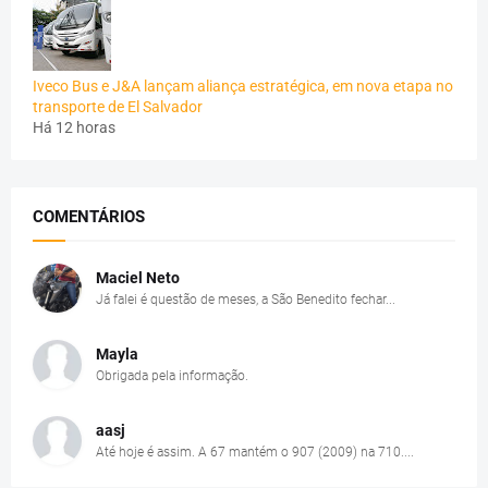
Iveco Bus e J&A lançam aliança estratégica, em nova etapa no
transporte de El Salvador
Há 12 horas
COMENTÁRIOS
Maciel Neto
Já falei é questão de meses, a São Benedito fechar...
Mayla
Obrigada pela informação.
aasj
Até hoje é assim. A 67 mantém o 907 (2009) na 710....