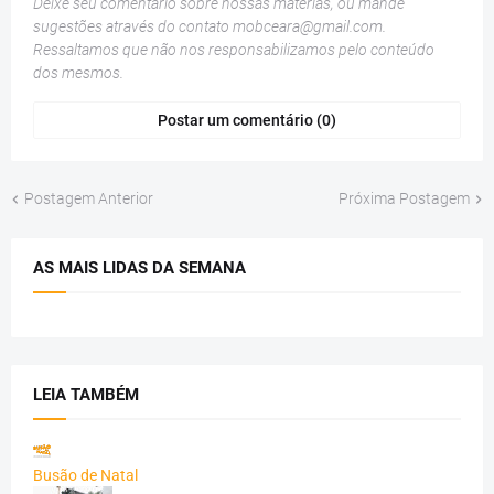
Deixe seu comentário sobre nossas matérias, ou mande
sugestões através do contato
mobceara@gmail.com
.
Ressaltamos que não nos responsabilizamos pelo conteúdo
dos mesmos.
Postar um comentário (0)
Postagem Anterior
Próxima Postagem
AS MAIS LIDAS DA SEMANA
LEIA TAMBÉM
Busão de Natal