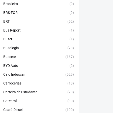
Brasileiro
(9)
BRS-FOR
(9)
BRT
(52)
Bus Report
(1)
Buser
(1)
Busologia
(73)
Busscar
(167)
BYD Auto
(2)
Caio Induscar
(529)
Carrocerias
(18)
Carteira de Estudante
(23)
Catedral
(30)
Ceará Diesel
(100)