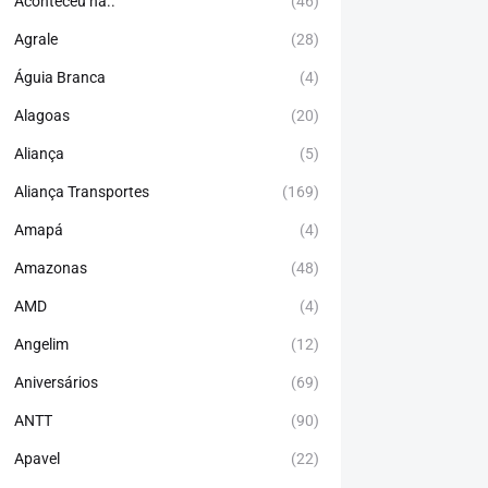
Aconteceu há..
(46)
Agrale
(28)
Águia Branca
(4)
Alagoas
(20)
Aliança
(5)
Aliança Transportes
(169)
Amapá
(4)
Amazonas
(48)
AMD
(4)
Angelim
(12)
Aniversários
(69)
ANTT
(90)
Apavel
(22)