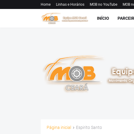
Home
Linhas e Horários
MOB no YouTube
MOB n
INÍCIO
PARCEI
Página inicial
Espirito Santo