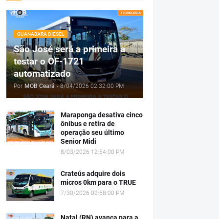
GUANABARA DIESEL
São José será a primeira a
testar o OF-1721
automatizado
Por
MOB Ceará
-
8/04/2026 02:32:00 PM
Maraponga desativa cinco
ônibus e retira de
operação seu último
Senior Midi
8/03/2026 12:54:00 PM
Crateús adquire dois
micros 0km para o TRUE
7/30/2026 02:58:00 PM
Natal (RN) avança para a