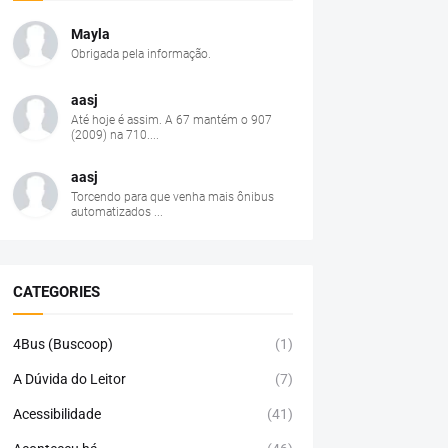
Mayla
Obrigada pela informação.
aasj
Até hoje é assim. A 67 mantém o 907
(2009) na 710....
aasj
Torcendo para que venha mais ônibus
automatizados ...
CATEGORIES
4Bus (Buscoop)
(1)
A Dúvida do Leitor
(7)
Acessibilidade
(41)