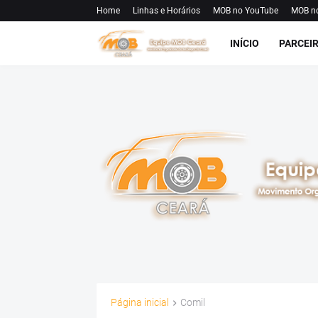
Home
Linhas e Horários
MOB no YouTube
MOB n
INÍCIO
PARCEI
Página inicial
Comil