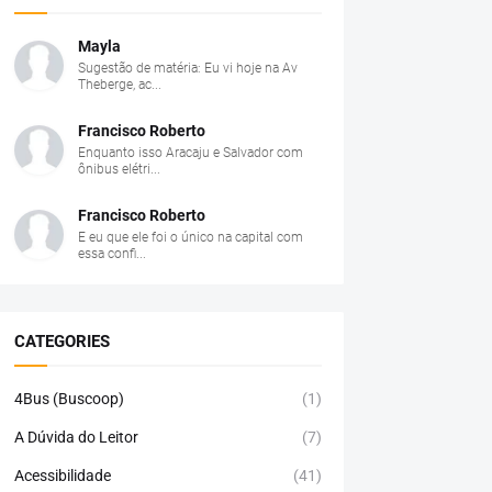
Mayla
Sugestão de matéria: Eu vi hoje na Av
Theberge, ac...
Francisco Roberto
Enquanto isso Aracaju e Salvador com
ônibus elétri...
Francisco Roberto
E eu que ele foi o único na capital com
essa confi...
CATEGORIES
4Bus (Buscoop)
(1)
A Dúvida do Leitor
(7)
Acessibilidade
(41)