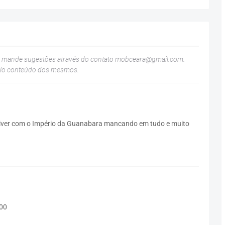
u mande sugestões através do contato
mobceara@gmail.com
.
elo conteúdo dos mesmos.
iver com o Império da Guanabara mancando em tudo e muito
500