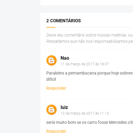
2 COMENTÁRIOS
Deixe seu comentário sobre nossas matérias, o
Ressaltamos que não nos responsabilizamos p
Nao
11 de março de 2017 às 18:07
Parabéns a pernambucana porque hoje sobrev
difícil
Responder
luiz
12 de março de 2017 às 11:12
sería muito bom se os carro fosse Mercedes o
Responder