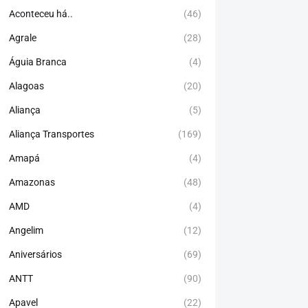
Aconteceu há..
(46)
Agrale
(28)
Águia Branca
(4)
Alagoas
(20)
Aliança
(5)
Aliança Transportes
(169)
Amapá
(4)
Amazonas
(48)
AMD
(4)
Angelim
(12)
Aniversários
(69)
ANTT
(90)
Apavel
(22)