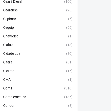
Ceará Diesel
(100)
Cearense
(96)
Cepimar
(5)
Cequip
(66)
Chevrolet
(1)
Cialtra
(18)
Cidade Luz
(30)
Ciferal
(61)
Clotran
(15)
CMA
(1)
Comil
(310)
Complementar
(136)
Condor
(3)