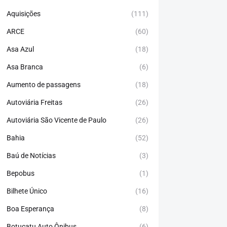
Aquisições
(111)
ARCE
(60)
Asa Azul
(18)
Asa Branca
(6)
Aumento de passagens
(18)
Autoviária Freitas
(26)
Autoviária São Vicente de Paulo
(26)
Bahia
(52)
Baú de Notícias
(3)
Bepobus
(1)
Bilhete Único
(16)
Boa Esperança
(8)
Botucatu Auto Ônibus
(6)