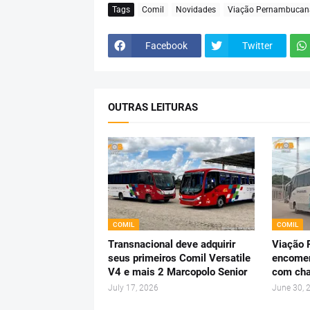
Tags
Comil
Novidades
Viação Pernambucan
Facebook
Twitter
OUTRAS LEITURAS
COMIL
COMIL
Transnacional deve adquirir
Viação
seus primeiros Comil Versatile
encomen
V4 e mais 2 Marcopolo Senior
com cha
July 17, 2026
June 30, 