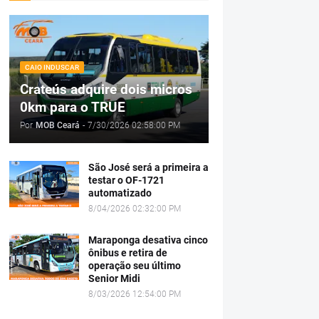
CAIO INDUSCAR
Crateús adquire dois micros
0km para o TRUE
Por
MOB Ceará
-
7/30/2026 02:58:00 PM
São José será a primeira a
testar o OF-1721
automatizado
8/04/2026 02:32:00 PM
Maraponga desativa cinco
ônibus e retira de
operação seu último
Senior Midi
8/03/2026 12:54:00 PM