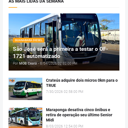
AS MAIS LIDAS DA SEMANA
GUANABARA DIESEL
São José será a primeira a testar o OF-
1721 automatizado
Por
MOB Ceará
-
8/04/2026 02:32:00 PM
Crateús adquire dois micros 0km para o
TRUE
7/30/2026 02:58:00 PM
Maraponga desativa cinco ônibus e
retira de operação seu último Senior
Midi
8/03/2026 12:54:00 PM