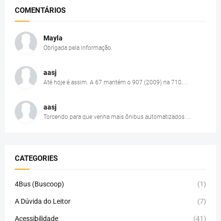
COMENTÁRIOS
Mayla
Obrigada pela informação.
aasj
Até hoje é assim. A 67 mantém o 907 (2009) na 710....
aasj
Torcendo para que venha mais ônibus automatizados ...
CATEGORIES
4Bus (Buscoop)
(1)
A Dúvida do Leitor
(7)
Acessibilidade
(41)