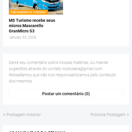
FRETAMENTO E TURISMO
MS Turismo recebe seus
micros Mascarello
GranMicro S3
January 30, 2026
Deixe seu comentário sobre nossas matérias, ou mande
sugestões através do contato
mobceara@gmail.com
.
Ressaltamos que não nos responsabilizamos pelo conteúdo
dos mesmos.
Postar um comentário (0)
Postagem Anterior
Próxima Postagem