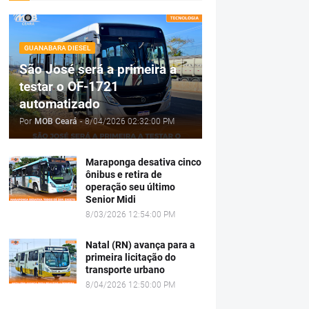
GUANABARA DIESEL
São José será a primeira a
testar o OF-1721
automatizado
Por
MOB Ceará
-
8/04/2026 02:32:00 PM
Maraponga desativa cinco
ônibus e retira de
operação seu último
Senior Midi
8/03/2026 12:54:00 PM
Natal (RN) avança para a
primeira licitação do
transporte urbano
8/04/2026 12:50:00 PM