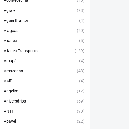
Aconteceu há..
(46)
Agrale
(28)
Águia Branca
(4)
Alagoas
(20)
Aliança
(5)
Aliança Transportes
(169)
Amapá
(4)
Amazonas
(48)
AMD
(4)
Angelim
(12)
Aniversários
(69)
ANTT
(90)
Apavel
(22)