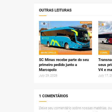
OUTRAS LEITURAS
MARCOPOLO
COMIL
SC Minas recebe parte do seu
Transnac
primeiro pedido junto a
seus pr
Marcopolo
V4 e ma
July 29, 2026
July 17, 
1 COMENTÁRIOS
Deixe seu comentário sobre nossas matérias, o