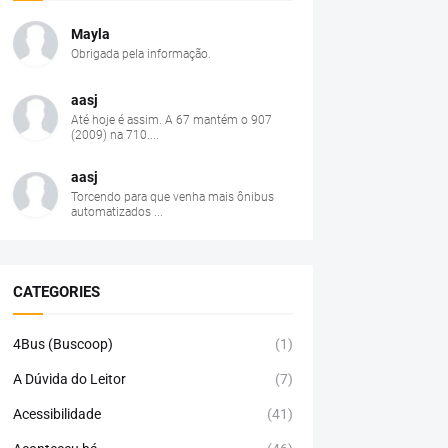
Mayla
Obrigada pela informação.
aasj
Até hoje é assim. A 67 mantém o 907
(2009) na 710....
aasj
Torcendo para que venha mais ônibus
automatizados ...
CATEGORIES
4Bus (Buscoop)
(1)
A Dúvida do Leitor
(7)
Acessibilidade
(41)