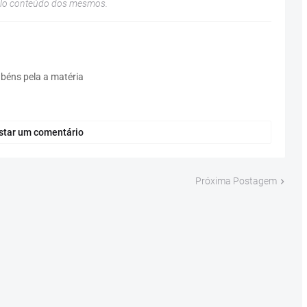
elo conteúdo dos mesmos.
béns pela a matéria
star um comentário
Próxima Postagem