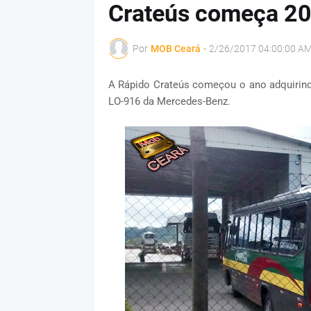
Crateús começa 20
Por
MOB Ceará
-
2/26/2017 04:00:00 A
A Rápido Crateús começou o ano adquirin
LO-916 da Mercedes-Benz.