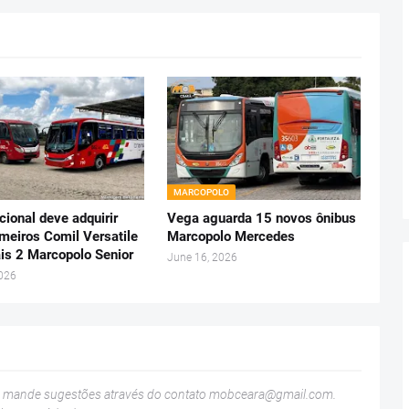
MARCOPOLO
ional deve adquirir
Vega aguarda 15 novos ônibus
imeiros Comil Versatile
Marcopolo Mercedes
is 2 Marcopolo Senior
June 16, 2026
2026
u mande sugestões através do contato
mobceara@gmail.com
.