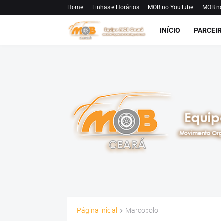
Home
Linhas e Horários
MOB no YouTube
MOB n
INÍCIO
PARCEI
Página inicial
Marcopolo