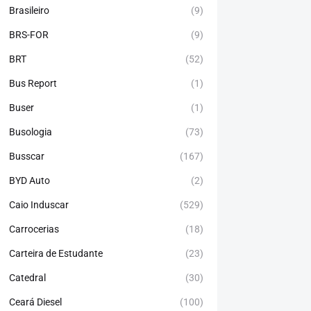
Brasileiro
(9)
BRS-FOR
(9)
BRT
(52)
Bus Report
(1)
Buser
(1)
Busologia
(73)
Busscar
(167)
BYD Auto
(2)
Caio Induscar
(529)
Carrocerias
(18)
Carteira de Estudante
(23)
Catedral
(30)
Ceará Diesel
(100)