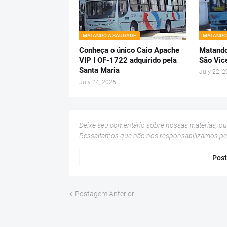
MATANDO A SAUDADE
MATANDO
Conheça o único Caio Apache
Matando
VIP I OF-1722 adquirido pela
São Vic
Santa Maria
July 22, 
July 24, 2026
Deixe seu comentário sobre nossas matérias, o
Ressaltamos que não nos responsabilizamos p
Post
Postagem Anterior