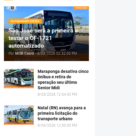
GUANABARA DIESEL
São José será a primeira a
testar o OF-1721
automatizado
Por
MOB Ceará
-
8/04/2026 02:32:00 PM
Maraponga desativa cinco
ônibus e retira de
operação seu último
Senior Midi
8/03/2026 12:54:00 PM
Natal (RN) avança para a
primeira licitação do
transporte urbano
8/04/2026 12:50:00 PM