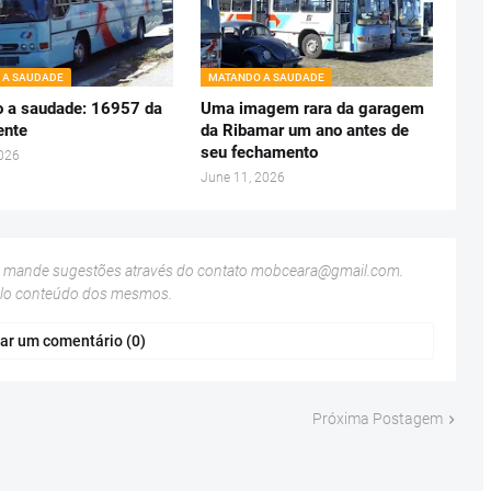
 A SAUDADE
MATANDO A SAUDADE
 a saudade: 16957 da
Uma imagem rara da garagem
ente
da Ribamar um ano antes de
seu fechamento
2026
June 11, 2026
u mande sugestões através do contato
mobceara@gmail.com
.
elo conteúdo dos mesmos.
ar um comentário (0)
Próxima Postagem