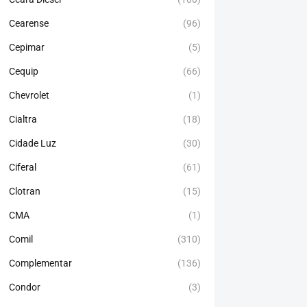
Cearense
(96)
Cepimar
(5)
Cequip
(66)
Chevrolet
(1)
Cialtra
(18)
Cidade Luz
(30)
Ciferal
(61)
Clotran
(15)
CMA
(1)
Comil
(310)
Complementar
(136)
Condor
(3)