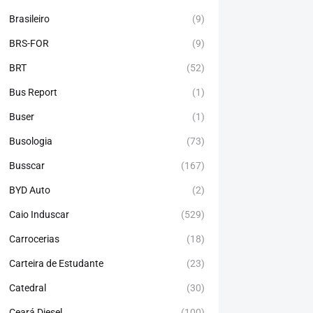
Brasileiro
(9)
BRS-FOR
(9)
BRT
(52)
Bus Report
(1)
Buser
(1)
Busologia
(73)
Busscar
(167)
BYD Auto
(2)
Caio Induscar
(529)
Carrocerias
(18)
Carteira de Estudante
(23)
Catedral
(30)
Ceará Diesel
(100)