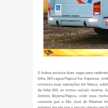
O ônibus possuía duas vagas para cadeirant
linha 069-Lagoa/Papicu/Via Expressa, on
começou suas operações em Março, substit
da linha 069, se tornou veículo reserva. 
Antônio Bezerra/Papicu, onde seus motor
costume que a São José de Ribamar tin
primeiro dia em que o veículo chegou em Fo