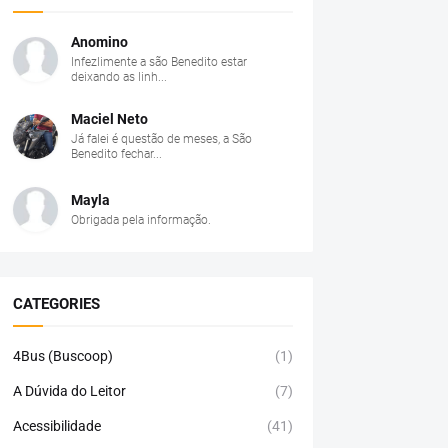
Anomino
Infezlimente a são Benedito estar
deixando as linh...
Maciel Neto
Já falei é questão de meses, a São
Benedito fechar...
Mayla
Obrigada pela informação.
CATEGORIES
4Bus (Buscoop)
(1)
A Dúvida do Leitor
(7)
Acessibilidade
(41)