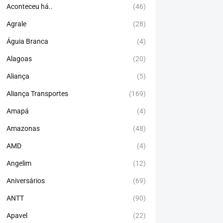
Aconteceu há..
(46)
Agrale
(28)
Águia Branca
(4)
Alagoas
(20)
Aliança
(5)
Aliança Transportes
(169)
Amapá
(4)
Amazonas
(48)
AMD
(4)
Angelim
(12)
Aniversários
(69)
ANTT
(90)
Apavel
(22)