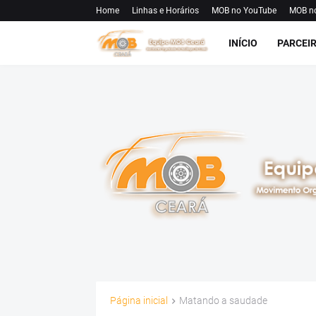
Home
Linhas e Horários
MOB no YouTube
MOB n
INÍCIO
PARCEI
Página inicial
Matando a saudade