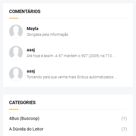
COMENTÁRIOS
Mayla
Obrigada pela informação.
aasj
Até hoje é assim. A 67 mantém o 907 (2009) na 710....
aasj
Torcendo para que venha mais ônibus automatizados ...
CATEGORIES
4Bus (Buscoop)
(1)
A Dúvida do Leitor
(7)