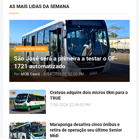
AS MAIS LIDAS DA SEMANA
GUANABARA DIESEL
São José será a primeira a testar o OF-
1721 automatizado
Por
MOB Ceará
-
8/04/2026 02:32:00 PM
Crateús adquire dois micros 0km para o
TRUE
7/30/2026 02:58:00 PM
Maraponga desativa cinco ônibus e
retira de operação seu último Senior
Midi