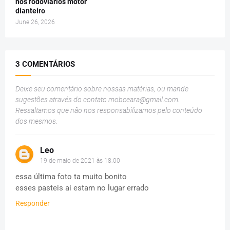
nos rodoviários motor
dianteiro
June 26, 2026
3 COMENTÁRIOS
Deixe seu comentário sobre nossas matérias, ou mande
sugestões através do contato
mobceara@gmail.com
.
Ressaltamos que não nos responsabilizamos pelo conteúdo
dos mesmos.
Leo
19 de maio de 2021 às 18:00
essa última foto ta muito bonito
esses pasteis ai estam no lugar errado
Responder