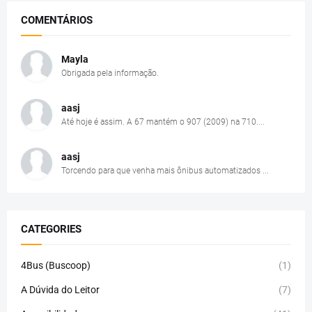
COMENTÁRIOS
Mayla
Obrigada pela informação.
aasj
Até hoje é assim. A 67 mantém o 907 (2009) na 710....
aasj
Torcendo para que venha mais ônibus automatizados ...
CATEGORIES
4Bus (Buscoop)
(1)
A Dúvida do Leitor
(7)