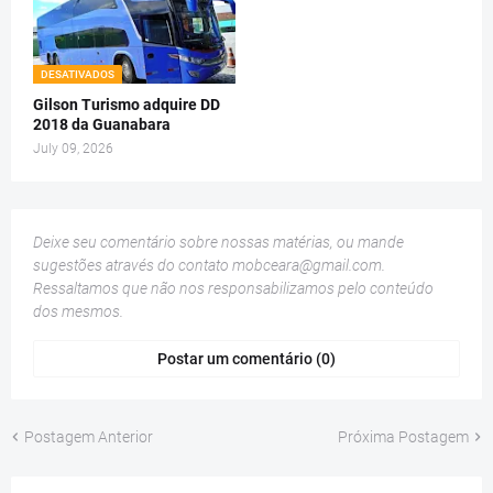
DESATIVADOS
Gilson Turismo adquire DD
2018 da Guanabara
July 09, 2026
Deixe seu comentário sobre nossas matérias, ou mande
sugestões através do contato
mobceara@gmail.com
.
Ressaltamos que não nos responsabilizamos pelo conteúdo
dos mesmos.
Postar um comentário (0)
Postagem Anterior
Próxima Postagem