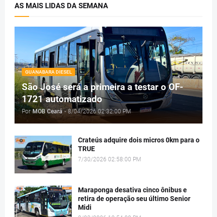
AS MAIS LIDAS DA SEMANA
GUANABARA DIESEL
São José será a primeira a testar o OF-
1721 automatizado
Por
MOB Ceará
-
8/04/2026 02:32:00 PM
Crateús adquire dois micros 0km para o
TRUE
7/30/2026 02:58:00 PM
Maraponga desativa cinco ônibus e
retira de operação seu último Senior
Midi