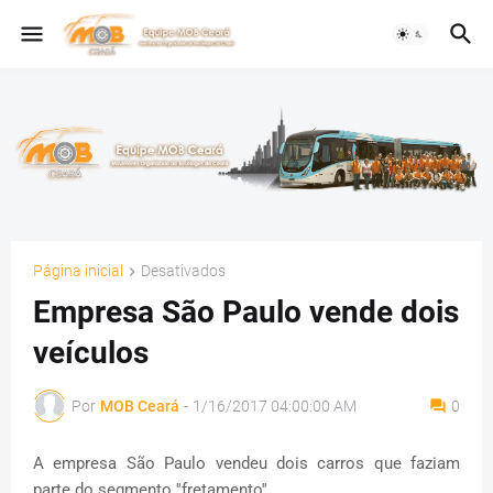
Página inicial
Desativados
Empresa São Paulo vende dois
veículos
Por
MOB Ceará
-
1/16/2017 04:00:00 AM
0
A empresa São Paulo vendeu dois carros que faziam
parte do segmento ''fretamento''.