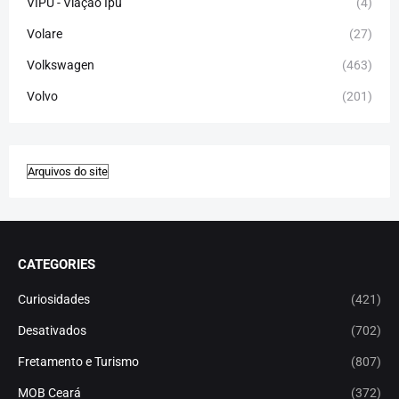
VIPU - Viação Ipu
(4)
Volare
(27)
Volkswagen
(463)
Volvo
(201)
CATEGORIES
Curiosidades
(421)
Desativados
(702)
Fretamento e Turismo
(807)
MOB Ceará
(372)