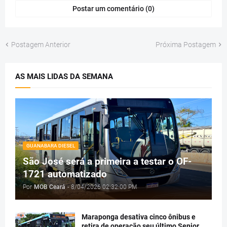
Postar um comentário (0)
Postagem Anterior
Próxima Postagem
AS MAIS LIDAS DA SEMANA
GUANABARA DIESEL
São José será a primeira a testar o OF-
1721 automatizado
Por
MOB Ceará
-
8/04/2026 02:32:00 PM
Maraponga desativa cinco ônibus e
retira de operação seu último Senior