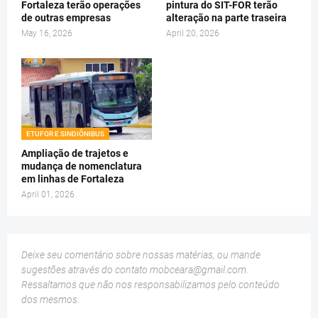
Fortaleza terão operações
pintura do SIT-FOR terão
de outras empresas
alteração na parte traseira
May 16, 2026
April 20, 2026
ETUFOR E SINDIÔNIBUS
Ampliação de trajetos e
mudança de nomenclatura
em linhas de Fortaleza
April 01, 2026
Deixe seu comentário sobre nossas matérias, ou mande
sugestões através do contato
mobceara@gmail.com
.
Ressaltamos que não nos responsabilizamos pelo conteúdo
dos mesmos.