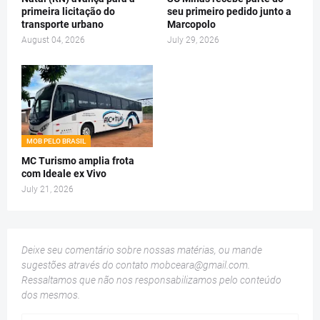
primeira licitação do
seu primeiro pedido junto a
transporte urbano
Marcopolo
August 04, 2026
July 29, 2026
MOB PELO BRASIL
MC Turismo amplia frota
com Ideale ex Vivo
July 21, 2026
Deixe seu comentário sobre nossas matérias, ou mande
sugestões através do contato
mobceara@gmail.com
.
Ressaltamos que não nos responsabilizamos pelo conteúdo
dos mesmos.