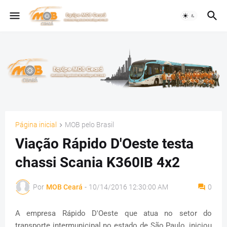
Página inicial
MOB pelo Brasil
Viação Rápido D'Oeste testa
chassi Scania K360IB 4x2
Por
MOB Ceará
-
10/14/2016 12:30:00 AM
0
A empresa Rápido D'Oeste que atua no setor do
transporte intermunicipal no estado de São Paulo, iniciou