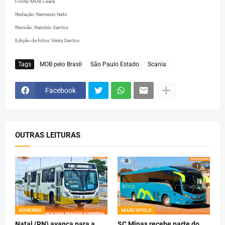
Fonte: MOB Ceará
Redação: Nemezio Neto
Revisão: Narcísio Santos
Edição de fotos: Vieira Santos
Tags
MOB pelo Brasil
São Paulo Estado
Scania
Facebook
OUTRAS LEITURAS
GOVERNO
MARCOPOLO
Natal (RN) avança para a
SC Minas recebe parte do