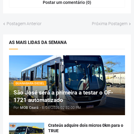
Postar um comentário (0)
Postagem Anterior
Próxima Postagem
AS MAIS LIDAS DA SEMANA
GUANABARA DIESEL
São José será a primeira a testar o OF-
1721 automatizado
Por
MOB Ceará
-
8/04/2026 02:32:00 PM
Crateús adquire dois micros 0km para o
TRUE