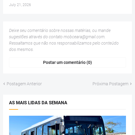
July 21, 2026
Deixe seu comentário sobre nossas matérias, ou mande
sugestões através do contato
mobceara@gmail.com
.
Ressaltamos que não nos responsabilizamos pelo conteúdo
dos mesmos.
Postar um comentário (0)
Postagem Anterior
Próxima Postagem
AS MAIS LIDAS DA SEMANA