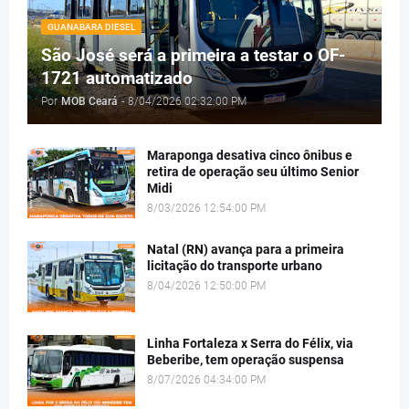
GUANABARA DIESEL
São José será a primeira a testar o OF-
1721 automatizado
Por
MOB Ceará
-
8/04/2026 02:32:00 PM
Maraponga desativa cinco ônibus e
retira de operação seu último Senior
Midi
8/03/2026 12:54:00 PM
Natal (RN) avança para a primeira
licitação do transporte urbano
8/04/2026 12:50:00 PM
Linha Fortaleza x Serra do Félix, via
Beberibe, tem operação suspensa
8/07/2026 04:34:00 PM