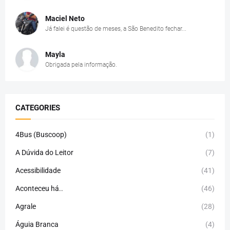
Maciel Neto
Já falei é questão de meses, a São Benedito fechar...
Mayla
Obrigada pela informação.
CATEGORIES
4Bus (Buscoop)
(1)
A Dúvida do Leitor
(7)
Acessibilidade
(41)
Aconteceu há..
(46)
Agrale
(28)
Águia Branca
(4)