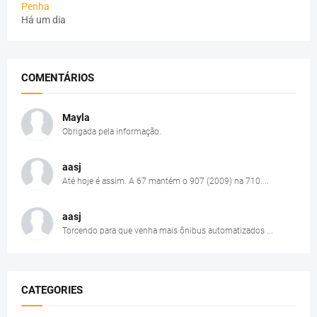
Penha
Há um dia
COMENTÁRIOS
Mayla
Obrigada pela informação.
aasj
Até hoje é assim. A 67 mantém o 907 (2009) na 710....
aasj
Torcendo para que venha mais ônibus automatizados ...
CATEGORIES