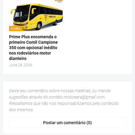
COMIL
Prime Plus encomenda o
primeiro Comil Campione
350 com opcional inédito
nos rodoviários motor
dianteiro
June 26, 2026
Deixe seu comentário sobre nossas matérias, ou mande
sugestões através do contato
mobceara@gmail.com
.
Ressaltamos que não nos responsabilizamos pelo conteúdo
dos mesmos.
Postar um comentário (0)