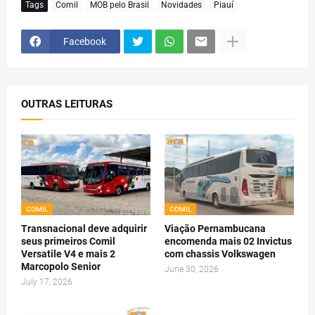
Tags
Comil
MOB pelo Brasil
Novidades
Piauí
Facebook
OUTRAS LEITURAS
COMIL
COMIL
Transnacional deve adquirir
Viação Pernambucana
seus primeiros Comil
encomenda mais 02 Invictus
Versatile V4 e mais 2
com chassis Volkswagen
Marcopolo Senior
June 30, 2026
July 17, 2026