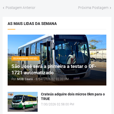
Postagem Anterior
Próxima Postagem
AS MAIS LIDAS DA SEMANA
GUANABARA DIESEL
São José será a primeira a testar o OF-
1721 automatizado
Por
MOB Ceará
-
8/04/2026 02:32:00 PM
Crateús adquire dois micros 0km para o
TRUE
7/30/2026 02:58:00 PM