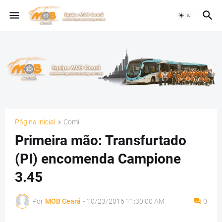
Página inicial
Comil
Primeira mão: Transfurtado
(PI) encomenda Campione
3.45
Por
MOB Ceará
-
10/23/2016 11:30:00 AM
0