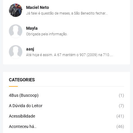
Maciel Neto
Já falei é questão de meses, a São Benedito fechar...
Mayla
Obrigada pela informação.
aasj
Até hoje é assim. A 67 mantém o 907 (2009) na 710....
CATEGORIES
4Bus (Buscoop)
(1)
A Dúvida do Leitor
(7)
Acessibilidade
(41)
Aconteceu há..
(46)