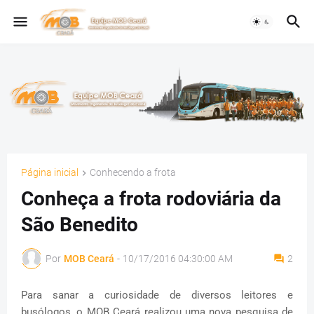
Página inicial
Conhecendo a frota
Conheça a frota rodoviária da
São Benedito
Por
MOB Ceará
-
10/17/2016 04:30:00 AM
2
Para sanar a curiosidade de diversos leitores e
busólogos, o MOB Ceará realizou uma nova pesquisa de