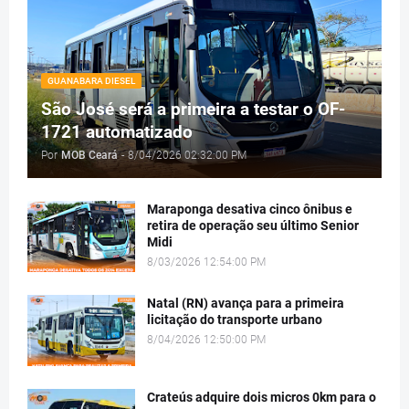
GUANABARA DIESEL
São José será a primeira a testar o OF-
1721 automatizado
Por
MOB Ceará
-
8/04/2026 02:32:00 PM
Maraponga desativa cinco ônibus e
retira de operação seu último Senior
Midi
8/03/2026 12:54:00 PM
Natal (RN) avança para a primeira
licitação do transporte urbano
8/04/2026 12:50:00 PM
Crateús adquire dois micros 0km para o