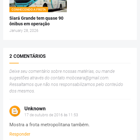
CONHECENDO A FROTA
Siará Grande tem quase 90
ônibus em operação
January 28, 2026
2 COMENTÁRIOS
Deixe seu comentário sobre nossas matérias, ou mande
sugestões através do contato
mobceara@gmail.com
.
Ressaltamos que não nos responsabilizamos pelo conteúdo
dos mesmos.
Unknown
17 de outubro de 2016 às 11:53
Mostra a frota metropolitana também.
Responder