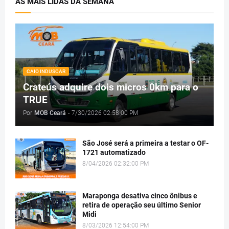
AS MAIS LIDAS DA SEMANA
CAIO INDUSCAR
Crateús adquire dois micros 0km para o
TRUE
Por
MOB Ceará
-
7/30/2026 02:58:00 PM
São José será a primeira a testar o OF-
1721 automatizado
8/04/2026 02:32:00 PM
Maraponga desativa cinco ônibus e
retira de operação seu último Senior
Midi
8/03/2026 12:54:00 PM