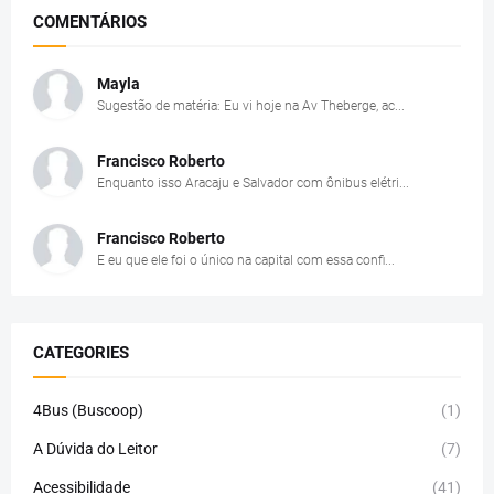
COMENTÁRIOS
Mayla
Sugestão de matéria: Eu vi hoje na Av Theberge, ac...
Francisco Roberto
Enquanto isso Aracaju e Salvador com ônibus elétri...
Francisco Roberto
E eu que ele foi o único na capital com essa confi...
CATEGORIES
4Bus (Buscoop)
(1)
A Dúvida do Leitor
(7)
Acessibilidade
(41)