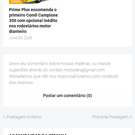
COMIL
Prime Plus encomenda o
primeiro Comil Campione
350 com opcional inédito
nos rodoviários motor
dianteiro
June 26, 2026
Deixe seu comentário sobre nossas matérias, ou mande
sugestões através do contato
mobceara@gmail.com
.
Ressaltamos que não nos responsabilizamos pelo conteúdo
dos mesmos.
Postar um comentário (0)
Postagem Anterior
Próxima Postagem