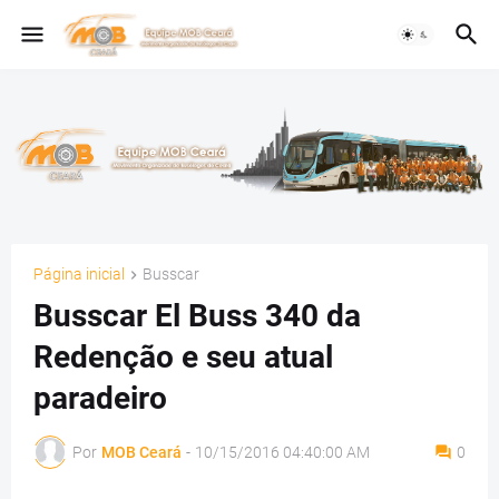
Página inicial
Busscar
Busscar El Buss 340 da
Redenção e seu atual
paradeiro
Por
MOB Ceará
-
10/15/2016 04:40:00 AM
0