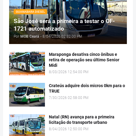
GUANABARA DIESEL
São José será a primeira a testar o OF-
1721 automatizado
Por
MOB Ceará
-
8/04/2026 02:32:00 PM
Maraponga desativa cinco ônibus e
retira de operação seu último Senior
Midi
8/03/2026 12:54:00 PM
Crateús adquire dois micros 0km para o
TRUE
7/30/2026 02:58:00 PM
Natal (RN) avança para a primeira
licitação do transporte urbano
8/04/2026 12:50:00 PM