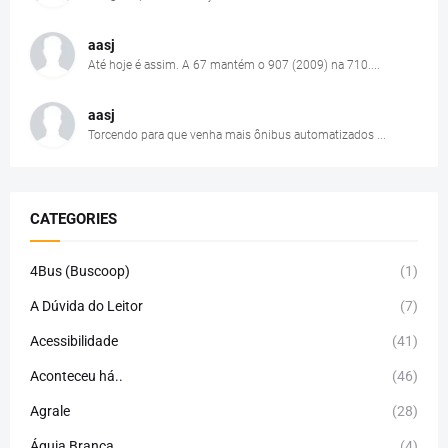
aasj
Até hoje é assim. A 67 mantém o 907 (2009) na 710....
aasj
Torcendo para que venha mais ônibus automatizados ...
CATEGORIES
4Bus (Buscoop)
(1)
A Dúvida do Leitor
(7)
Acessibilidade
(41)
Aconteceu há..
(46)
Agrale
(28)
Águia Branca
(4)