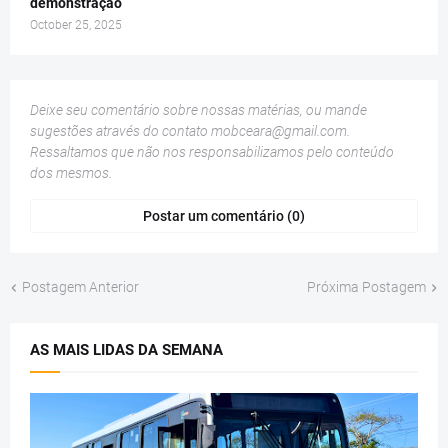
demonstração
October 25, 2025
Deixe seu comentário sobre nossas matérias, ou mande
sugestões através do contato
mobceara@gmail.com
.
Ressaltamos que não nos responsabilizamos pelo conteúdo
dos mesmos.
Postar um comentário (0)
Postagem Anterior
Próxima Postagem
AS MAIS LIDAS DA SEMANA