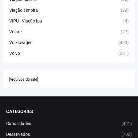
Viação Timbira
(29)
VIPU - Viação Ipu
(4)
Volare
(27)
Volkswagen
(463)
Volvo
(201)
CATEGORIES
Curiosidades
(421)
Desativados
(702)