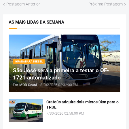
Postagem Anterior
Próxima Postagem
AS MAIS LIDAS DA SEMANA
GUANABARA DIESEL
São José será a primeira a testar o OF-
1721 automatizado
Por
MOB Ceará
-
8/04/2026 02:32:00 PM
Crateús adquire dois micros 0km para o
TRUE
7/30/2026 02:58:00 PM