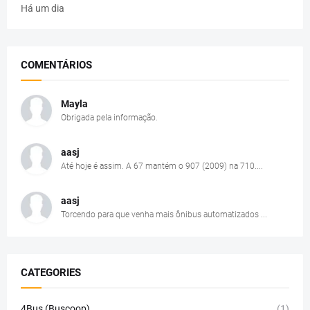
Há um dia
COMENTÁRIOS
Mayla
Obrigada pela informação.
aasj
Até hoje é assim. A 67 mantém o 907 (2009) na 710....
aasj
Torcendo para que venha mais ônibus automatizados ...
CATEGORIES
4Bus (Buscoop)
(1)