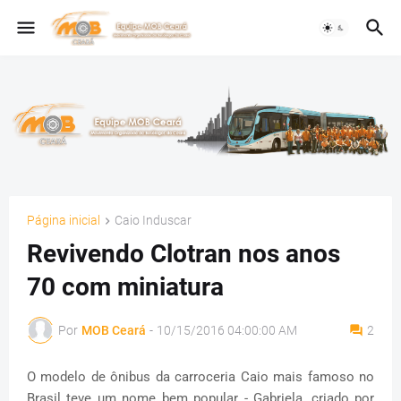
Página inicial
Caio Induscar
Revivendo Clotran nos anos
70 com miniatura
Por
MOB Ceará
-
10/15/2016 04:00:00 AM
2
O modelo de ônibus da carroceria Caio mais famoso no
Brasil teve um nome bem popular - Gabriela, criado por