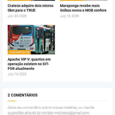
Crateús adquire dois micros
Maraponga recebe mais
0km para o TRUE
ônibus novos e MOB confere
July 30, 2026
July 16, 2026
CAIO INDUSCAR
Apache VIP V: quantos em
operação existem no SIT-
FOR atualmente
July 14, 2026
2 COMENTÁRIOS
Deixe seu comentário sobre nossas matérias, ou mande
sugestões através do contato
mobceara@gmail.com
.