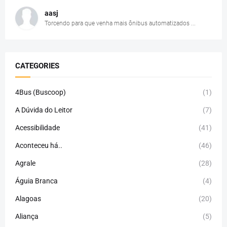
aasj
Torcendo para que venha mais ônibus automatizados ...
CATEGORIES
4Bus (Buscoop)
(1)
A Dúvida do Leitor
(7)
Acessibilidade
(41)
Aconteceu há..
(46)
Agrale
(28)
Águia Branca
(4)
Alagoas
(20)
Aliança
(5)