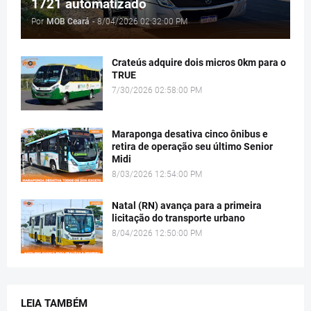
1721 automatizado
Por
MOB Ceará
-
8/04/2026 02:32:00 PM
Crateús adquire dois micros 0km para o
TRUE
7/30/2026 02:58:00 PM
Maraponga desativa cinco ônibus e
retira de operação seu último Senior
Midi
8/03/2026 12:54:00 PM
Natal (RN) avança para a primeira
licitação do transporte urbano
8/04/2026 12:50:00 PM
LEIA TAMBÉM