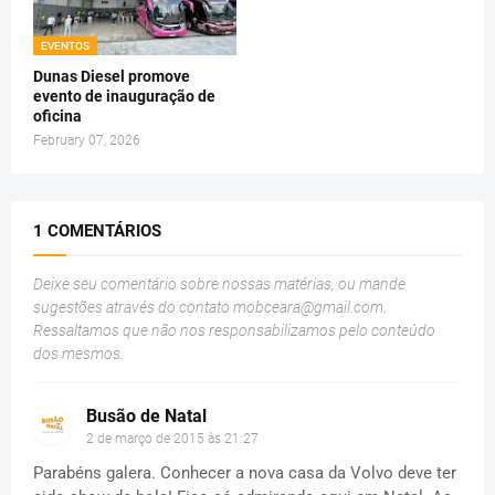
EVENTOS
Dunas Diesel promove
evento de inauguração de
oficina
February 07, 2026
1 COMENTÁRIOS
Deixe seu comentário sobre nossas matérias, ou mande
sugestões através do contato
mobceara@gmail.com
.
Ressaltamos que não nos responsabilizamos pelo conteúdo
dos mesmos.
Busão de Natal
2 de março de 2015 às 21:27
Parabéns galera. Conhecer a nova casa da Volvo deve ter