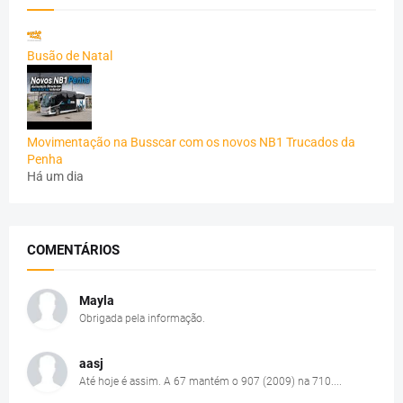
Busão de Natal
Movimentação na Busscar com os novos NB1 Trucados da
Penha
Há um dia
COMENTÁRIOS
Mayla
Obrigada pela informação.
aasj
Até hoje é assim. A 67 mantém o 907 (2009) na 710....