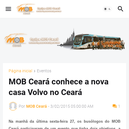
Página inicial
Eventos
MOB Ceará conhece a nova
casa Volvo no Ceará
Por
MOB Ceará
-
3/02/2015 05:00:00 AM
1
Na manhã da última sexta-feira 27, os busólogos do MOB
Ceará participaram de um evento que tinha dois objetivos, a