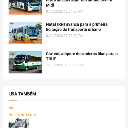
retira de operação seu último Senior
Midi
8/03/2026 12:54:00 PM
Natal (RN) avança para a primeira
licitação do transporte urbano
8/04/2026 12:50:00 PM
Crateús adquire dois micros 0km para o
TRUE
7/30/2026 02:58:00 PM
LEIA TAMBÉM
Busão de Natal