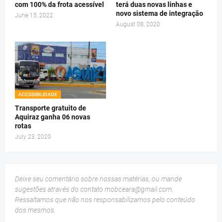
com 100% da frota acessível
terá duas novas linhas e
novo sistema de integração
June 15, 2022
August 08, 2020
ACESSIBILIDADE
Transporte gratuito de
Aquiraz ganha 06 novas
rotas
July 23, 2020
Deixe seu comentário sobre nossas matérias, ou mande
sugestões através do contato
mobceara@gmail.com
.
Ressaltamos que não nos responsabilizamos pelo conteúdo
dos mesmos.