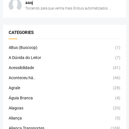
aasj
Torcendo para que venha mais ônibus automatizados ...
CATEGORIES
4Bus (Buscoop)
(1)
A Dúvida do Leitor
(7)
Acessibilidade
(41)
Aconteceu há..
(46)
Agrale
(28)
Águia Branca
(4)
Alagoas
(20)
Aliança
(5)
Aliança Transportes
(169)