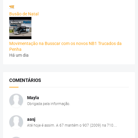
Busão de Natal
Movimentação na Busscar com os novos NB1 Trucados da
Penha
Há um dia
COMENTÁRIOS
Mayla
Obrigada pela informação.
aasj
Até hoje é assim. A 67 mantém o 907 (2009) na 710....