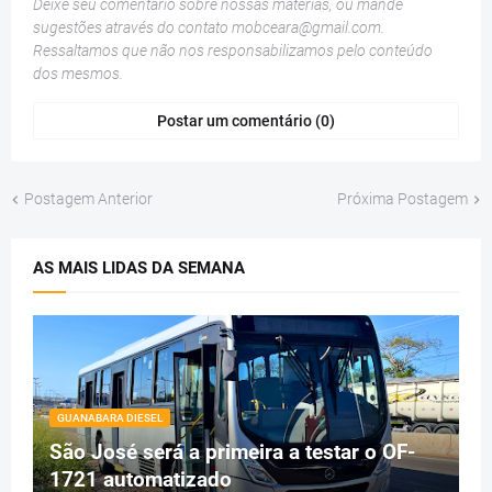
Deixe seu comentário sobre nossas matérias, ou mande
sugestões através do contato
mobceara@gmail.com
.
Ressaltamos que não nos responsabilizamos pelo conteúdo
dos mesmos.
Postar um comentário (0)
Postagem Anterior
Próxima Postagem
AS MAIS LIDAS DA SEMANA
GUANABARA DIESEL
São José será a primeira a testar o OF-
1721 automatizado