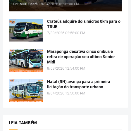
Por
MOB Ceará
-
8/04/2026 02:32:00 PM
Crateús adquire dois micros 0km para o
TRUE
7/30/2026 02:58:00 PM
Maraponga desativa cinco ônibus e
retira de operação seu último Senior
Midi
8/03/2026 12:54:00 PM
Natal (RN) avança para a primeira
licitação do transporte urbano
8/04/2026 12:50:00 PM
LEIA TAMBÉM