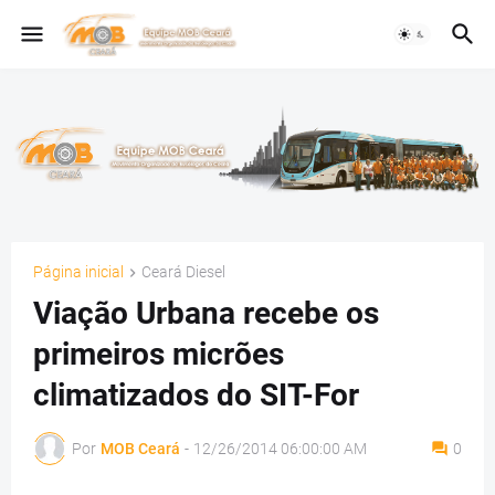
Página inicial
Ceará Diesel
Viação Urbana recebe os
primeiros micrões
climatizados do SIT-For
Por
MOB Ceará
-
12/26/2014 06:00:00 AM
0