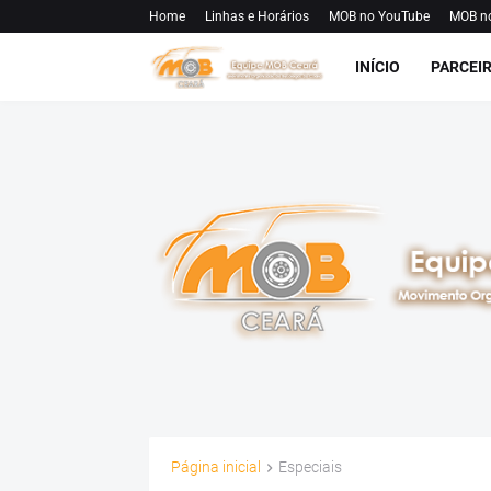
Home
Linhas e Horários
MOB no YouTube
MOB n
INÍCIO
PARCEI
Página inicial
Especiais