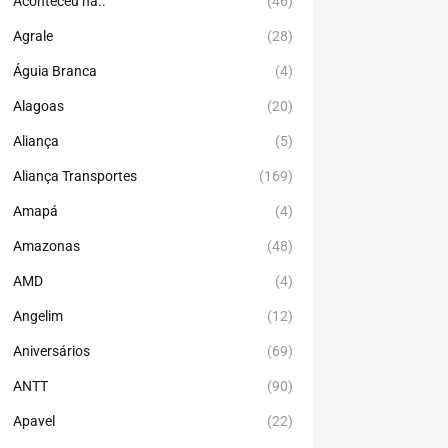
Aconteceu há..
(46)
Agrale
(28)
Águia Branca
(4)
Alagoas
(20)
Aliança
(5)
Aliança Transportes
(169)
Amapá
(4)
Amazonas
(48)
AMD
(4)
Angelim
(12)
Aniversários
(69)
ANTT
(90)
Apavel
(22)