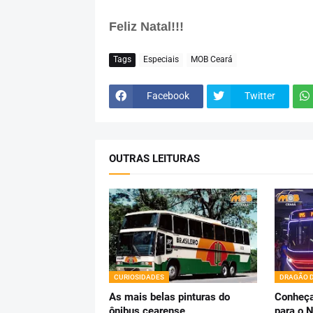
Feliz Natal!!!
Tags
Especiais
MOB Ceará
Facebook
Twitter
OUTRAS LEITURAS
CURIOSIDADES
DRAGÃO 
As mais belas pinturas do
Conheça
ônibus cearense
para o 