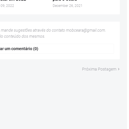
 09, 2022
December 26, 2021
u mande sugestões através do contato
mobceara@gmail.com
.
elo conteúdo dos mesmos.
ar um comentário (0)
Próxima Postagem