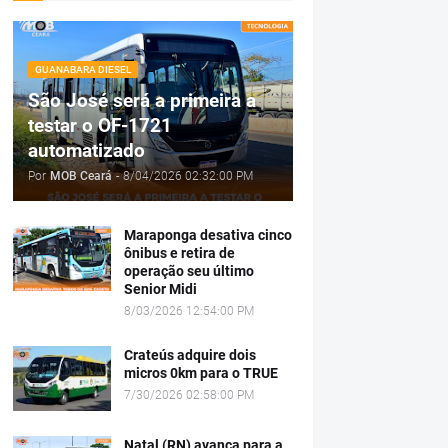
GUANABARA DIESEL
São José será a primeira a
testar o OF-1721
automatizado
Por
MOB Ceará
-
8/04/2026 02:32:00 PM
Maraponga desativa cinco
ônibus e retira de
operação seu último
Senior Midi
8/03/2026 12:54:00 PM
Crateús adquire dois
micros 0km para o TRUE
7/30/2026 02:58:00 PM
Natal (RN) avança para a