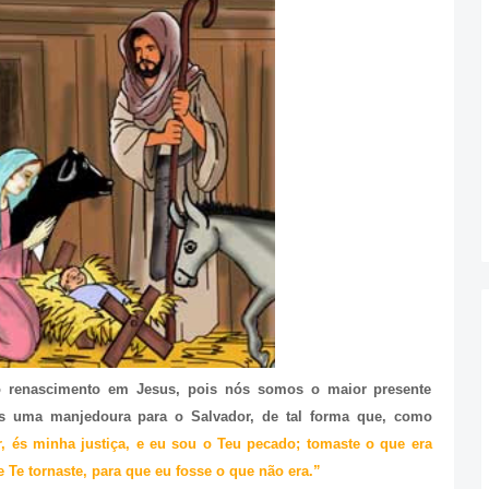
o renascimento em Jesus, pois nós somos o maior presente
os uma manjedoura para o Salvador, de tal forma que, como
, és minha justiça, e eu sou o Teu pecado; tomaste o que era
 Te tornaste, para que eu fosse o que não era.”