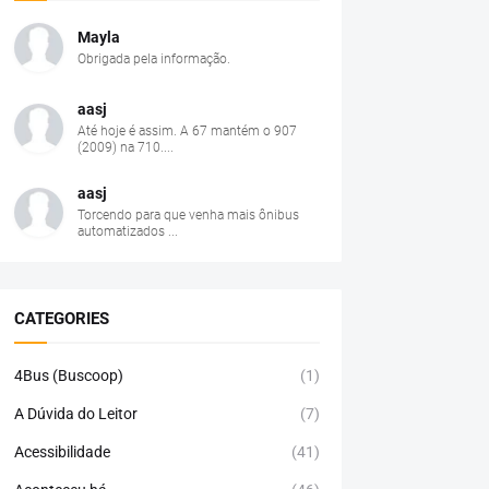
Mayla
Obrigada pela informação.
aasj
Até hoje é assim. A 67 mantém o 907
(2009) na 710....
aasj
Torcendo para que venha mais ônibus
automatizados ...
CATEGORIES
4Bus (Buscoop)
(1)
A Dúvida do Leitor
(7)
Acessibilidade
(41)