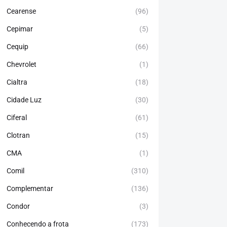
Cearense
(96)
Cepimar
(5)
Cequip
(66)
Chevrolet
(1)
Cialtra
(18)
Cidade Luz
(30)
Ciferal
(61)
Clotran
(15)
CMA
(1)
Comil
(310)
Complementar
(136)
Condor
(3)
Conhecendo a frota
(173)