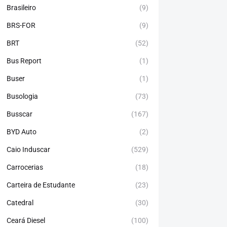
Brasileiro
(9)
BRS-FOR
(9)
BRT
(52)
Bus Report
(1)
Buser
(1)
Busologia
(73)
Busscar
(167)
BYD Auto
(2)
Caio Induscar
(529)
Carrocerias
(18)
Carteira de Estudante
(23)
Catedral
(30)
Ceará Diesel
(100)