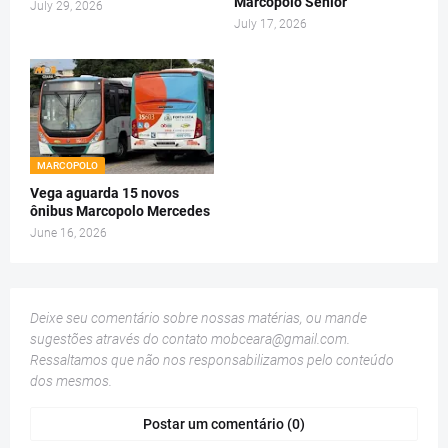
Marcopolo Senior
July 29, 2026
July 17, 2026
MARCOPOLO
Vega aguarda 15 novos
ônibus Marcopolo Mercedes
June 16, 2026
Deixe seu comentário sobre nossas matérias, ou mande
sugestões através do contato
mobceara@gmail.com
.
Ressaltamos que não nos responsabilizamos pelo conteúdo
dos mesmos.
Postar um comentário (0)