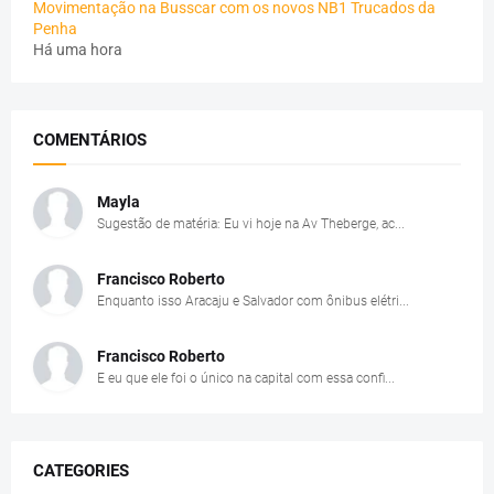
Movimentação na Busscar com os novos NB1 Trucados da
Penha
Há uma hora
COMENTÁRIOS
Mayla
Sugestão de matéria: Eu vi hoje na Av Theberge, ac...
Francisco Roberto
Enquanto isso Aracaju e Salvador com ônibus elétri...
Francisco Roberto
E eu que ele foi o único na capital com essa confi...
CATEGORIES