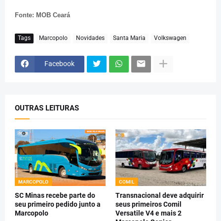
Fonte: MOB Ceará
Tags
Marcopolo
Novidades
Santa Maria
Volkswagen
Facebook
OUTRAS LEITURAS
MARCOPOLO
COMIL
SC Minas recebe parte do
Transnacional deve adquirir
seu primeiro pedido junto a
seus primeiros Comil
Marcopolo
Versatile V4 e mais 2