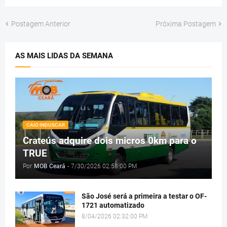
Postagem Anterior
Próxima Postagem
AS MAIS LIDAS DA SEMANA
CAIO INDUSCAR
Crateús adquire dois micros 0km para o
TRUE
Por
MOB Ceará
-
7/30/2026 02:58:00 PM
São José será a primeira a testar o OF-
1721 automatizado
8/04/2026 02:32:00 PM