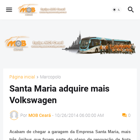
Página inicial
Marcopolo
Santa Maria adquire mais
Volkswagen
Por
MOB Ceará
-
10/26/2014 06:00:00 AM
0
Acabam de chegar a garagem da Empresa Santa Maria, mais
três ônibus que fazem parte do plano de renovação de frota