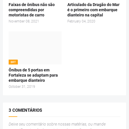
Faixas de ônibus não são
Articulado da Dragão do Mar
compreendidas por
é o primeiro com embarque
motoristas de carro
dianteiro na capital
November 08, 2021
February 04, 2020
BRT
Ônibus de 5 portas em
Fortaleza se adaptam para
embarque dianteiro
October 31, 2019
3 COMENTÁRIOS
Deixe seu comentário sobre nossas matérias, ou mande