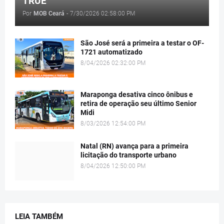
TRUE
Por
MOB Ceará
-
7/30/2026 02:58:00 PM
São José será a primeira a testar o OF-
1721 automatizado
8/04/2026 02:32:00 PM
Maraponga desativa cinco ônibus e
retira de operação seu último Senior
Midi
8/03/2026 12:54:00 PM
Natal (RN) avança para a primeira
licitação do transporte urbano
8/04/2026 12:50:00 PM
LEIA TAMBÉM