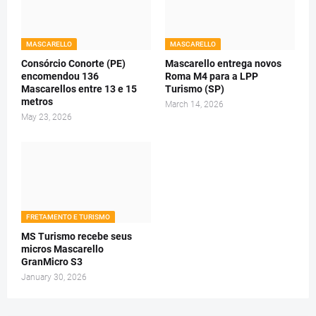
MASCARELLO
MASCARELLO
Consórcio Conorte (PE)
Mascarello entrega novos
encomendou 136
Roma M4 para a LPP
Mascarellos entre 13 e 15
Turismo (SP)
metros
March 14, 2026
May 23, 2026
FRETAMENTO E TURISMO
MS Turismo recebe seus
micros Mascarello
GranMicro S3
January 30, 2026