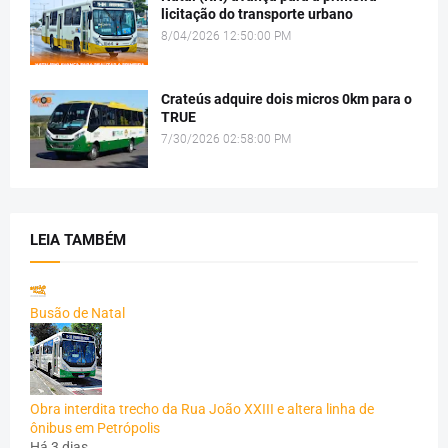
licitação do transporte urbano
8/04/2026 12:50:00 PM
Crateús adquire dois micros 0km para o
TRUE
7/30/2026 02:58:00 PM
LEIA TAMBÉM
Busão de Natal
Obra interdita trecho da Rua João XXIII e altera linha de
ônibus em Petrópolis
Há 3 dias