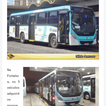
Na
Fortalez
a, os 5
veículos
adquirid
os
possue