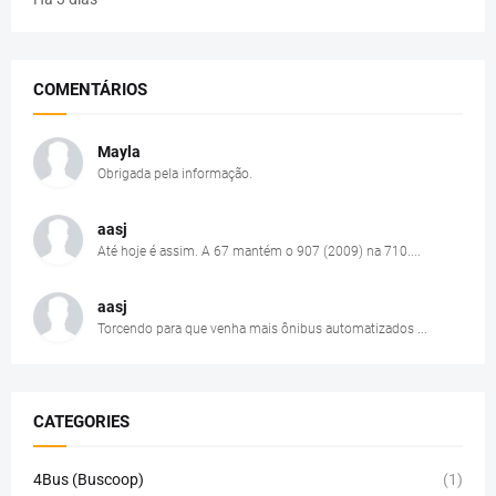
COMENTÁRIOS
Mayla
Obrigada pela informação.
aasj
Até hoje é assim. A 67 mantém o 907 (2009) na 710....
aasj
Torcendo para que venha mais ônibus automatizados ...
CATEGORIES
4Bus (Buscoop)
(1)