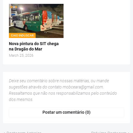
CAIO INDUSCAR
Nova pintura do SIT chega
na Dragão do Mar
March 25, 2026
Deixe seu comentário sobre nossas matérias, ou mande
sugestões através do contato
mobceara@gmail.com
.
Ressaltamos que não nos responsabilizamos pelo conteúdo
dos mesmos.
Postar um comentário (0)