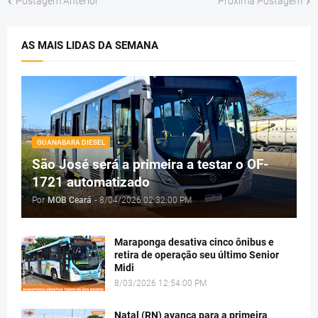
Postagem Anterior
Próxima Postagem
AS MAIS LIDAS DA SEMANA
GUANABARA DIESEL
São José será a primeira a testar o OF-
1721 automatizado
Por
MOB Ceará
-
8/04/2026 02:32:00 PM
Maraponga desativa cinco ônibus e
retira de operação seu último Senior
Midi
8/03/2026 12:54:00 PM
Natal (RN) avança para a primeira