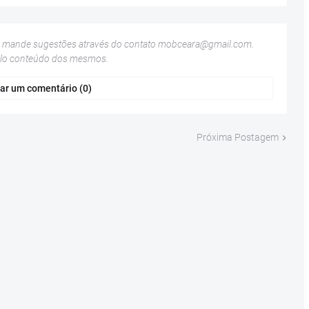
u mande sugestões através do contato
mobceara@gmail.com
.
elo conteúdo dos mesmos.
ar um comentário (0)
Próxima Postagem