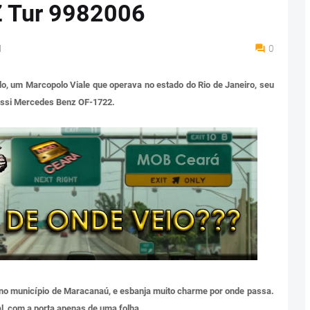
Z Tur 9982006
M
0
o, um Marcopolo Viale que operava no estado do Rio de Janeiro, seu
hassi Mercedes Benz OF-1722.
s no município de Maracanaú, e esbanja muito charme por onde passa.
al, com a porta apenas de uma folha.