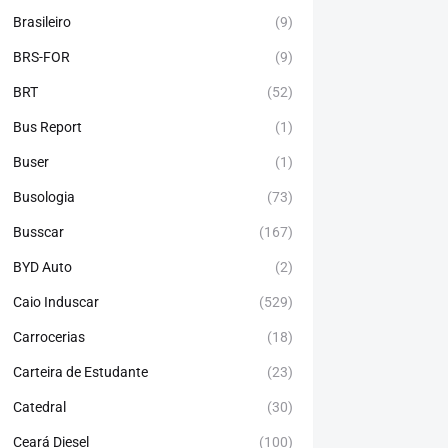
Brasileiro
(9)
BRS-FOR
(9)
BRT
(52)
Bus Report
(1)
Buser
(1)
Busologia
(73)
Busscar
(167)
BYD Auto
(2)
Caio Induscar
(529)
Carrocerias
(18)
Carteira de Estudante
(23)
Catedral
(30)
Ceará Diesel
(100)