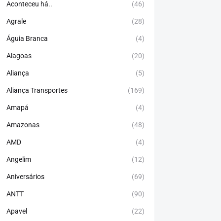
Aconteceu há..
(46)
Agrale
(28)
Águia Branca
(4)
Alagoas
(20)
Aliança
(5)
Aliança Transportes
(169)
Amapá
(4)
Amazonas
(48)
AMD
(4)
Angelim
(12)
Aniversários
(69)
ANTT
(90)
Apavel
(22)