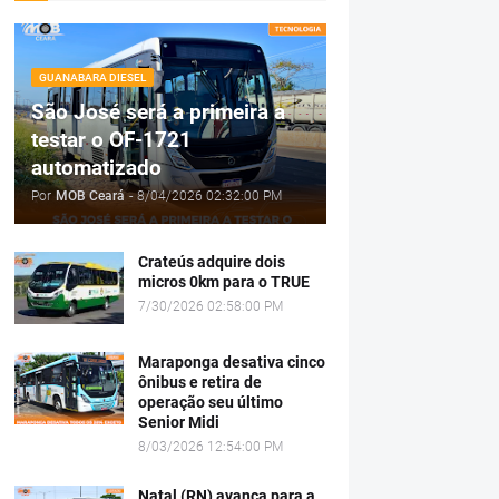
GUANABARA DIESEL
São José será a primeira a
testar o OF-1721
automatizado
Por
MOB Ceará
-
8/04/2026 02:32:00 PM
Crateús adquire dois
micros 0km para o TRUE
7/30/2026 02:58:00 PM
Maraponga desativa cinco
ônibus e retira de
operação seu último
Senior Midi
8/03/2026 12:54:00 PM
Natal (RN) avança para a