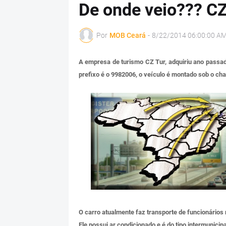
De onde veio??? C
Por
MOB Ceará
-
8/22/2014 06:00:00 A
A empresa de turismo CZ Tur, adquiriu ano passad
prefixo é o 9982006, o veículo é montado sob o c
O carro atualmente faz transporte de funcionário
Ele possui ar condicionado e é do tipo intermunicip