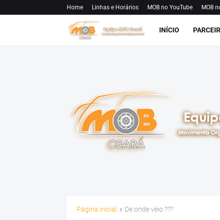
Home
Linhas e Horários
MOB no YouTube
MOB n
INÍCIO
PARCEI
Página inicial
De onde veio ???