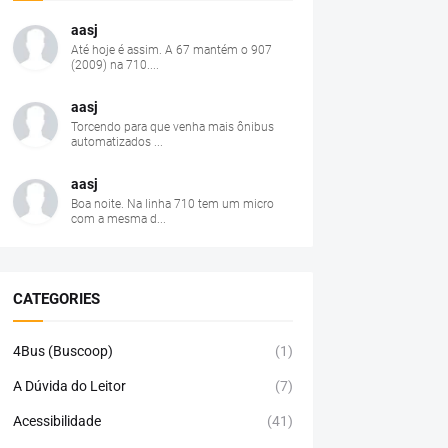
aasj
Até hoje é assim. A 67 mantém o 907
(2009) na 710....
aasj
Torcendo para que venha mais ônibus
automatizados ...
aasj
Boa noite. Na linha 710 tem um micro
com a mesma d...
CATEGORIES
4Bus (Buscoop)
(1)
A Dúvida do Leitor
(7)
Acessibilidade
(41)