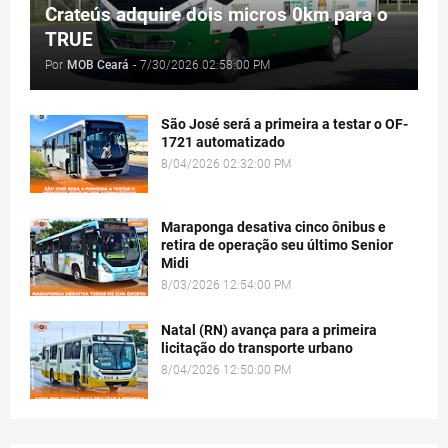
Crateús adquire dois micros 0km para o
TRUE
Por
MOB Ceará
-
7/30/2026 02:58:00 PM
São José será a primeira a testar o OF-
1721 automatizado
8/04/2026 02:32:00 PM
Maraponga desativa cinco ônibus e
retira de operação seu último Senior
Midi
8/03/2026 12:54:00 PM
Natal (RN) avança para a primeira
licitação do transporte urbano
8/04/2026 12:50:00 PM