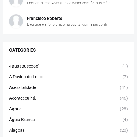
Enquanto isso Aracaju e Salvador com ônibus elétri...
Francisco Roberto
E eu que ele foi o único na capital com essa confi...
CATEGORIES
4Bus (Buscoop)
(1)
A Dúvida do Leitor
(7)
Acessibilidade
(41)
Aconteceu há..
(46)
Agrale
(28)
Águia Branca
(4)
Alagoas
(20)