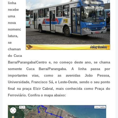
linha
recebe
uma
nova
nomenc
latura,
se
chaman
do Cuca
Barra/Parangaba/Centro e, no começo deste ano, se chama
somente Cuca Barra/Parangaba. A linha passa por
importantes vias, como as avenidas João Pessoa,
Universidade, Francisco Sá, e Leste-Oeste, sendo o seu ponto
final na praça Elzir Cabral, mais conhecida como Praça do
Ferroviário. Confira o mapa abaixo: