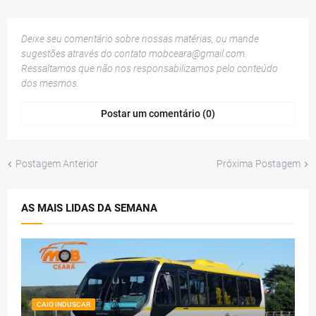
Deixe seu comentário sobre nossas matérias, ou mande
sugestões através do contato
mobceara@gmail.com
.
Ressaltamos que não nos responsabilizamos pelo conteúdo
dos mesmos.
Postar um comentário (0)
Postagem Anterior
Próxima Postagem
AS MAIS LIDAS DA SEMANA
CAIO INDUSCAR