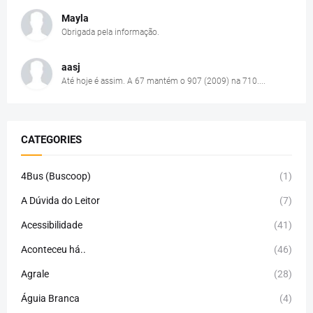
Mayla
Obrigada pela informação.
aasj
Até hoje é assim. A 67 mantém o 907 (2009) na 710....
CATEGORIES
4Bus (Buscoop)
(1)
A Dúvida do Leitor
(7)
Acessibilidade
(41)
Aconteceu há..
(46)
Agrale
(28)
Águia Branca
(4)