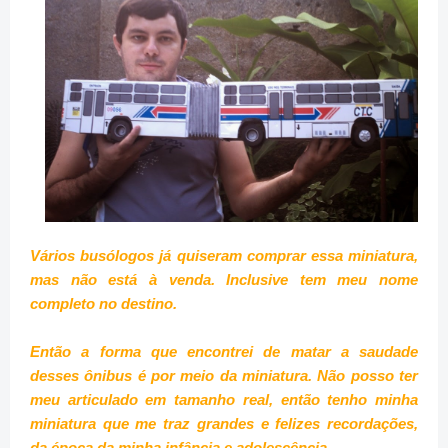
Vários busólogos já quiseram comprar essa miniatura,
mas não está à venda. Inclusive tem meu nome
completo no destino.
Então a forma que encontrei de matar a saudade
desses ônibus é por meio da miniatura. Não posso ter
meu articulado em tamanho real, então tenho minha
miniatura que me traz grandes e felizes recordações,
da época da minha infância e adolescência.