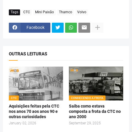
Tags
CTC
Mini Paixão
Thamco
Volvo
Facebook
OUTRAS LEITURAS
CTC
CONHECENDO A FROTA
Aquisições feitas pela CTC
Saiba como estava
nos anos 70 aos anos 90 e
composta a frota da CTC no
outras curiosidades
ano 2000
January 02, 2026
September 29, 2025