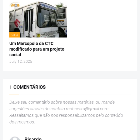
CTC
Um Marcopolo da CTC
modificado para um projeto
social
July 12, 2025
1 COMENTÁRIOS
Deixe seu comentário sobre nossas matérias, ou mande
sugestões através do contato
mobceara@gmail.com
.
Ressaltamos que não nos responsabilizamos pelo conteúdo
dos mesmos.
Ricardo