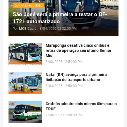
GUANABARA DIESEL
São José será a primeira a testar o OF-
1721 automatizado
Por
MOB Ceará
-
8/04/2026 02:32:00 PM
Maraponga desativa cinco ônibus e
retira de operação seu último Senior
Midi
8/03/2026 12:54:00 PM
Natal (RN) avança para a primeira
licitação do transporte urbano
8/04/2026 12:50:00 PM
Crateús adquire dois micros 0km para o
TRUE
7/30/2026 02:58:00 PM