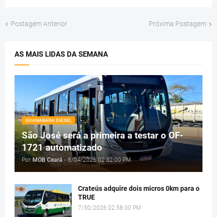
Postagem Anterior
Próxima Postagem
AS MAIS LIDAS DA SEMANA
GUANABARA DIESEL
São José será a primeira a testar o OF-
1721 automatizado
Por
MOB Ceará
-
8/04/2026 02:32:00 PM
Crateús adquire dois micros 0km para o
TRUE
7/30/2026 02:58:00 PM