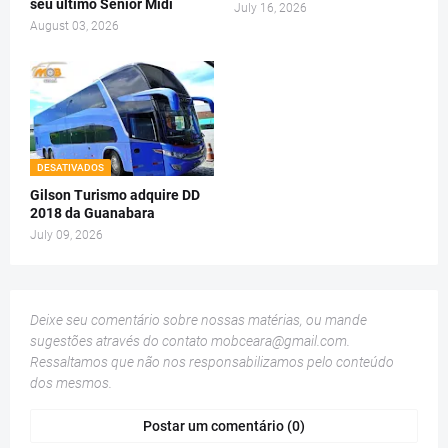
seu último Senior Midi
July 16, 2026
August 03, 2026
DESATIVADOS
Gilson Turismo adquire DD
2018 da Guanabara
July 09, 2026
Deixe seu comentário sobre nossas matérias, ou mande
sugestões através do contato
mobceara@gmail.com
.
Ressaltamos que não nos responsabilizamos pelo conteúdo
dos mesmos.
Postar um comentário (0)