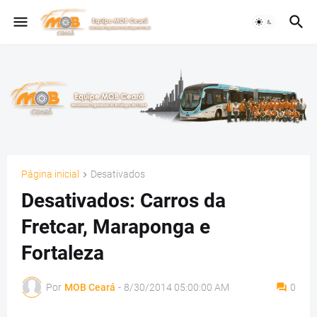
Página inicial
Desativados
Desativados: Carros da
Fretcar, Maraponga e
Fortaleza
Por
MOB Ceará
-
8/30/2014 05:00:00 AM
0