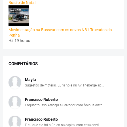
Busão de Natal
Movimentação na Busscar com os novos NB1 Trucados da
Penha
Há 19 horas
COMENTÁRIOS
Mayla
Sugestão de matéria: Eu vi hoje na Av Theberge, ac...
Francisco Roberto
Enquanto isso Aracaju e Salvador com ônibus elétri...
Francisco Roberto
E eu que ele foi o único na capital com essa confi...