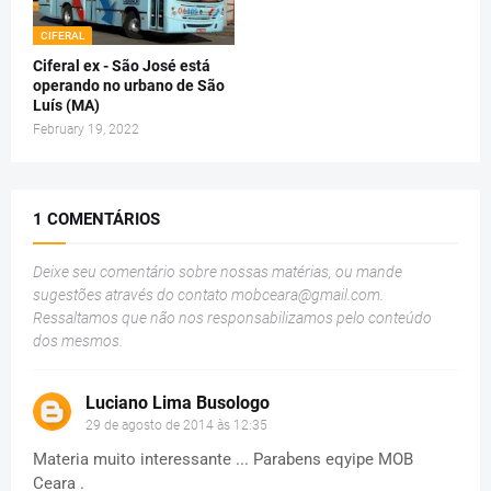
CIFERAL
Ciferal ex - São José está
operando no urbano de São
Luís (MA)
February 19, 2022
1 COMENTÁRIOS
Deixe seu comentário sobre nossas matérias, ou mande
sugestões através do contato
mobceara@gmail.com
.
Ressaltamos que não nos responsabilizamos pelo conteúdo
dos mesmos.
Luciano Lima Busologo
29 de agosto de 2014 às 12:35
Materia muito interessante ... Parabens eqyipe MOB
Ceara .