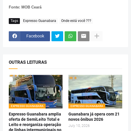
Fonte: MOB Ceará
Tags
Expresso Guanabara
Onde está você ???
Facebook
OUTRAS LEITURAS
EXPRESSO GUANABARA
EXPRESSO GUANABARA
Expresso Guanabara amplia
Guanabara já opera com 21
oferta de SemiLeito Total e
novos ônibus 2026
Leito e reorganiza operação
July 10, 2026
de linhas intermunicipais no