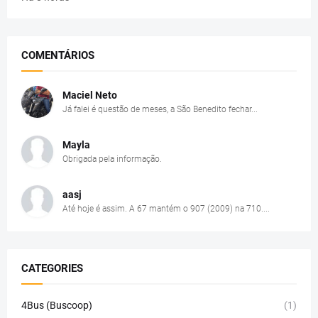
COMENTÁRIOS
Maciel Neto
Já falei é questão de meses, a São Benedito fechar...
Mayla
Obrigada pela informação.
aasj
Até hoje é assim. A 67 mantém o 907 (2009) na 710....
CATEGORIES
4Bus (Buscoop)
(1)