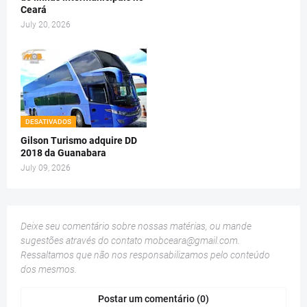
Ceará
July 20, 2026
DESATIVADOS
Gilson Turismo adquire DD
2018 da Guanabara
July 09, 2026
Deixe seu comentário sobre nossas matérias, ou mande
sugestões através do contato
mobceara@gmail.com
.
Ressaltamos que não nos responsabilizamos pelo conteúdo
dos mesmos.
Postar um comentário (0)