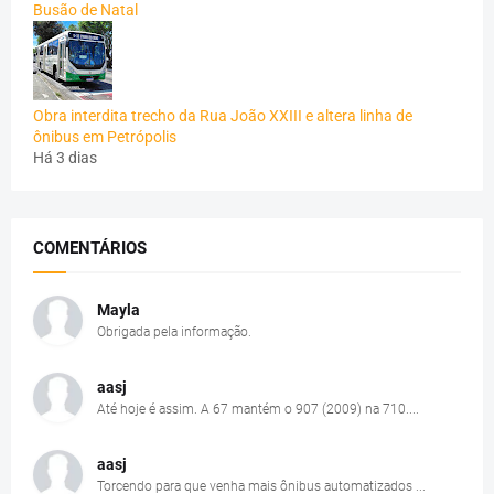
Busão de Natal
Obra interdita trecho da Rua João XXIII e altera linha de
ônibus em Petrópolis
Há 3 dias
COMENTÁRIOS
Mayla
Obrigada pela informação.
aasj
Até hoje é assim. A 67 mantém o 907 (2009) na 710....
aasj
Torcendo para que venha mais ônibus automatizados ...