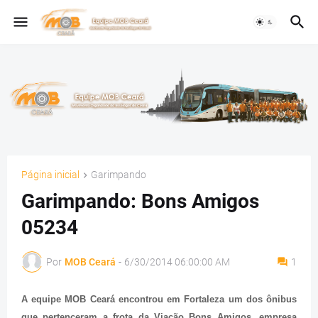
Página inicial
Garimpando
Garimpando: Bons Amigos
05234
Por
MOB Ceará
-
6/30/2014 06:00:00 AM
1
A equipe MOB Ceará encontrou em Fortaleza um dos ônibus
que pertenceram a frota da Viação Bons Amigos, empresa