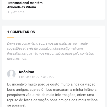
Transnacional mantém
Alvorada ex Vitória
July 07, 2016
1 COMENTÁRIOS
Deixe seu comentário sobre nossas matérias, ou mande
sugestões através do contato
mobceara@gmail.com
.
Ressaltamos que não nos responsabilizamos pelo conteúdo
dos mesmos.
Anônimo
1 de julho de 2014 às 01:00
Eu incentivo muito porque gosto muito ainda da viação
bons amigos, aqeles ônibus marcaram a minha infância
pesquisem vão atrás de mais informações, criem uma
reprise de fotos da viação bons amigos dos mais velhos
se possível.