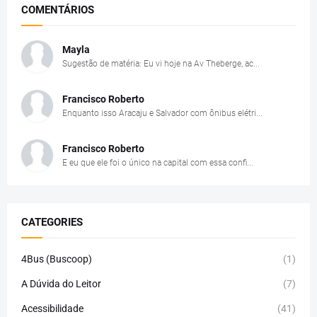
COMENTÁRIOS
Mayla
Sugestão de matéria: Eu vi hoje na Av Theberge, ac...
Francisco Roberto
Enquanto isso Aracaju e Salvador com ônibus elétri...
Francisco Roberto
E eu que ele foi o único na capital com essa confi...
CATEGORIES
4Bus (Buscoop)
(1)
A Dúvida do Leitor
(7)
Acessibilidade
(41)