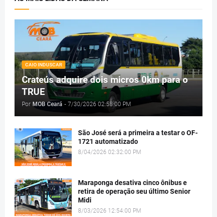
CAIO INDUSCAR
Crateús adquire dois micros 0km para o
TRUE
Por
MOB Ceará
-
7/30/2026 02:58:00 PM
São José será a primeira a testar o OF-
1721 automatizado
8/04/2026 02:32:00 PM
Maraponga desativa cinco ônibus e
retira de operação seu último Senior
Midi
8/03/2026 12:54:00 PM