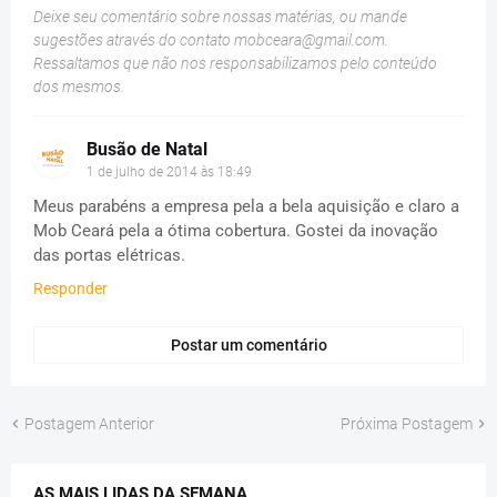
Deixe seu comentário sobre nossas matérias, ou mande
sugestões através do contato
mobceara@gmail.com
.
Ressaltamos que não nos responsabilizamos pelo conteúdo
dos mesmos.
Busão de Natal
1 de julho de 2014 às 18:49
Meus parabéns a empresa pela a bela aquisição e claro a
Mob Ceará pela a ótima cobertura. Gostei da inovação
das portas elétricas.
Responder
Postar um comentário
Postagem Anterior
Próxima Postagem
AS MAIS LIDAS DA SEMANA