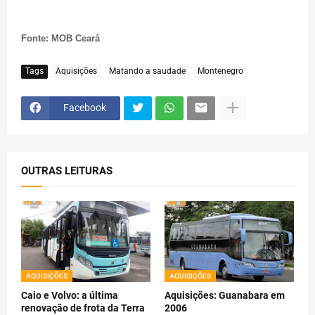
Fonte: MOB Ceará
Tags
Aquisições
Matando a saudade
Montenegro
Facebook
OUTRAS LEITURAS
AQUISIÇÕES
AQUISIÇÕES
Caio e Volvo: a última
Aquisições: Guanabara em
renovação de frota da Terra
2006