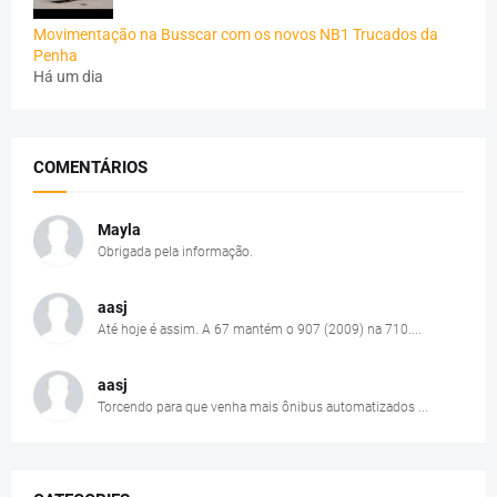
Movimentação na Busscar com os novos NB1 Trucados da
Penha
Há um dia
COMENTÁRIOS
Mayla
Obrigada pela informação.
aasj
Até hoje é assim. A 67 mantém o 907 (2009) na 710....
aasj
Torcendo para que venha mais ônibus automatizados ...