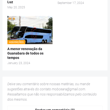
Luz
September 17, 2024
May 20, 2025
AQUISIÇÕES
A menor renovação da
Guanabara de todos os
tempos
January 23, 2024
Deixe seu comentário sobre nossas matérias, ou mande
sugestões através do contato
mobceara@gmail.com
.
Ressaltamos que não nos responsabilizamos pelo conteúdo
dos mesmos.
Postar um comentário (0)