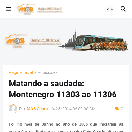
Página inicial
Aquisições
Matando a saudade:
Montenegro 11303 ao 11306
Por
MOB Ceará
-
6/28/2014 06:00:00 AM
0
Foi no mês de Junho no ano de 2003 que iniciaram as
operações em Fortaleza de mais quatro Caio Apache Vip com