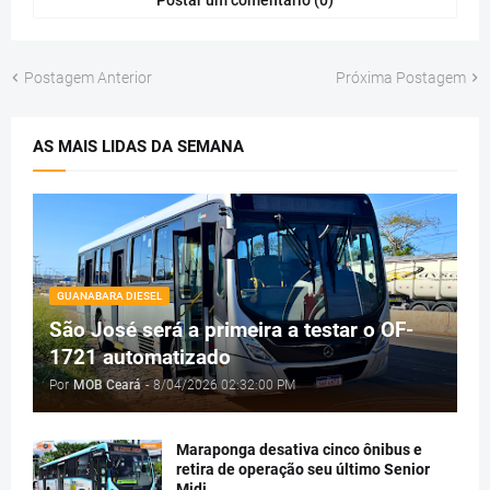
Postagem Anterior
Próxima Postagem
AS MAIS LIDAS DA SEMANA
GUANABARA DIESEL
São José será a primeira a testar o OF-
1721 automatizado
Por
MOB Ceará
-
8/04/2026 02:32:00 PM
Maraponga desativa cinco ônibus e
retira de operação seu último Senior
Midi