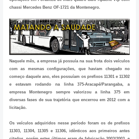
chassi Mercedes Benz OF-1721 da Montenegro.
Naquele mês, a empresa já possuía na sua frota dois veículos
com as mesmas configurações, que haviam chegado no
começo daquele ano, eles possuíam os prefixos 11301 e 11302
e estavam rodando na linha 375-Aracapé/Parangaba, a
empresa Montenegro sempre valorizou a linha 375 em
diversas fases de sua trajetória que encerrou em 2012 com a
licitação.
Os veículos adquiridos nesse período foram os de prefixos
11303, 11304, 11305 e 11306, idênticos aos primeiros antes
citados, porém estes últimos eram de fabricação 2003/2003, e