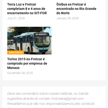
Terra Luz e Fretcar
Ônibus ex Fretcar é
completam 8 e 4 anos de
encontrado no Rio Grande
encerramento no SIT-FOR
do Norte
July 01, 2026
January 09, 2026
AMAZONAS
Torino 2015 ex-Fretcar é
comprado por empresa de
Manaus
November 28, 2025
Deixe seu comentário sobre nossas matérias, ou mande
sugestões através do contato
mobceara@gmail.com
.
Ressaltamos que não nos responsabilizamos pelo conteúdo