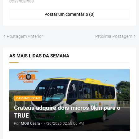
dos mesmos.
Postar um comentário (0)
Postagem Anterior
Próxima Postagem
AS MAIS LIDAS DA SEMANA
CAIO INDUSCAR
Crateús adquire dois micros 0km para o
TRUE
Por
MOB Ceará
-
7/30/2026 02:58:00 PM