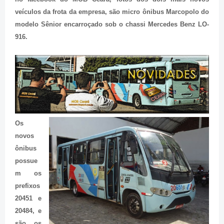
veículos da frota da empresa, são micro ônibus Marcopolo do
modelo Sênior encarroçado sob o chassi Mercedes Benz LO-
916.
Os
novos
ônibus
possue
m os
prefixos
20451 e
20484, e
são os