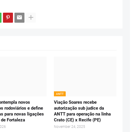
ANTT
ontempla novos
Viação Soares recebe
s rodoviários e define
autorização sub judice da
s para novas ligações
ANTT para operação na linha
 de Fortaleza
Crato (CE) x Recife (PE)
2026
November 24, 2025