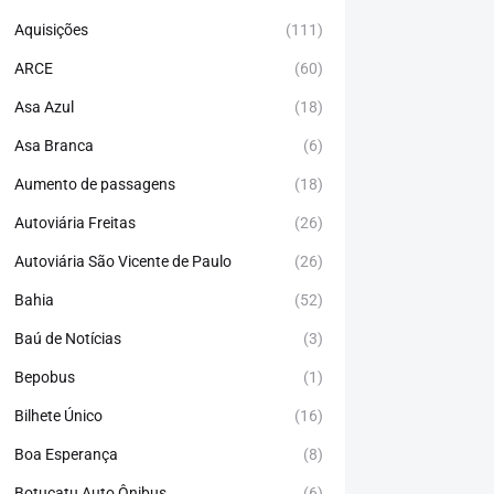
Aquisições
(111)
ARCE
(60)
Asa Azul
(18)
Asa Branca
(6)
Aumento de passagens
(18)
Autoviária Freitas
(26)
Autoviária São Vicente de Paulo
(26)
Bahia
(52)
Baú de Notícias
(3)
Bepobus
(1)
Bilhete Único
(16)
Boa Esperança
(8)
Botucatu Auto Ônibus
(6)