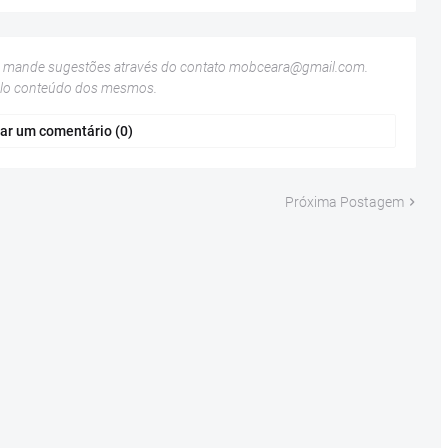
u mande sugestões através do contato
mobceara@gmail.com
.
elo conteúdo dos mesmos.
ar um comentário (0)
Próxima Postagem