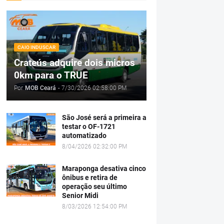
CAIO INDUSCAR
Crateús adquire dois micros
0km para o TRUE
Por
MOB Ceará
-
7/30/2026 02:58:00 PM
São José será a primeira a
testar o OF-1721
automatizado
8/04/2026 02:32:00 PM
Maraponga desativa cinco
ônibus e retira de
operação seu último
Senior Midi
8/03/2026 12:54:00 PM