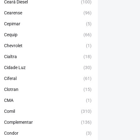
Ceará Diesel
(100)
Cearense
(96)
Cepimar
(5)
Cequip
(66)
Chevrolet
(1)
Cialtra
(18)
Cidade Luz
(30)
Ciferal
(61)
Clotran
(15)
CMA
(1)
Comil
(310)
Complementar
(136)
Condor
(3)