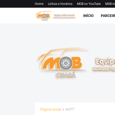
Home
Linhas e Horários
MOB no YouTube
MOB n
INÍCIO
PARCEI
Página inicial
ANTT