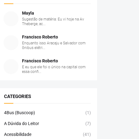
Mayla
Sugestão de matéria: Eu vi hoje na Av
Theberge, ac...
Francisco Roberto
Enquanto isso Aracaju e Salvador com
ônibus elétri...
Francisco Roberto
E eu que ele foi o único na capital com
essa confi...
CATEGORIES
4Bus (Buscoop)
(1)
A Dúvida do Leitor
(7)
Acessibilidade
(41)