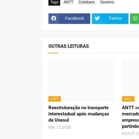
Tags
ANTT
Cotidiano
Governo
Facebook
Twitter
OUTRAS LEITURAS
ANTT
ANTT
Reestruturação no transporte
ANTT c
interestadual após mudanças
mercado
da Unesul
empresa
partindo
May 12, 2026
April 27, 