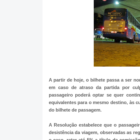
A partir de hoje, o bilhete passa a ser no
em caso de atraso da partida por cul
passageiro poderá optar se quer conti
equivalentes para o mesmo destino, às cu
do bilhete de passagem.
A Resolução estabelece que o passageiro
desistência da viagem, observadas as re
o caso, reter até 5% a título de comiss