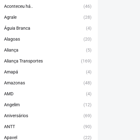
Aconteceu há..
(46)
Agrale
(28)
Águia Branca
(4)
Alagoas
(20)
Aliança
(5)
Aliança Transportes
(169)
Amapá
(4)
Amazonas
(48)
AMD
(4)
Angelim
(12)
Aniversários
(69)
ANTT
(90)
Apavel
(22)