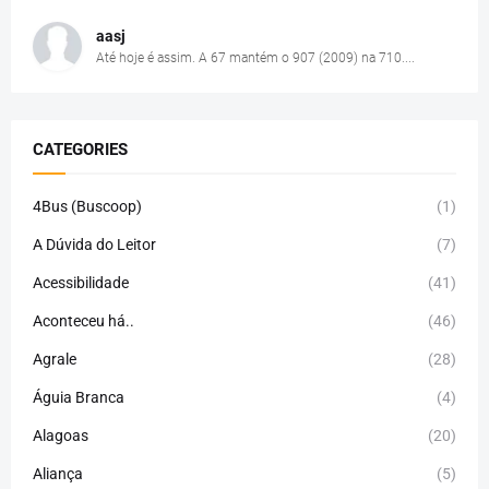
aasj
Até hoje é assim. A 67 mantém o 907 (2009) na 710....
CATEGORIES
4Bus (Buscoop)
(1)
A Dúvida do Leitor
(7)
Acessibilidade
(41)
Aconteceu há..
(46)
Agrale
(28)
Águia Branca
(4)
Alagoas
(20)
Aliança
(5)