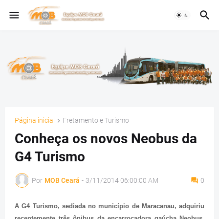
Página inicial
Fretamento e Turismo
Conheça os novos Neobus da
G4 Turismo
Por
MOB Ceará
-
3/11/2014 06:00:00 AM
0
A G4 Turismo, sediada no município de Maracanau, adquiriu
recentemente três ônibus da encarroçadora gaúcha Neobus,