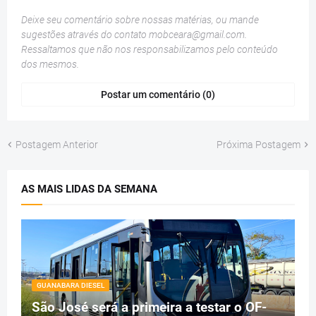
Deixe seu comentário sobre nossas matérias, ou mande
sugestões através do contato
mobceara@gmail.com
.
Ressaltamos que não nos responsabilizamos pelo conteúdo
dos mesmos.
Postar um comentário (0)
Postagem Anterior
Próxima Postagem
AS MAIS LIDAS DA SEMANA
GUANABARA DIESEL
São José será a primeira a testar o OF-