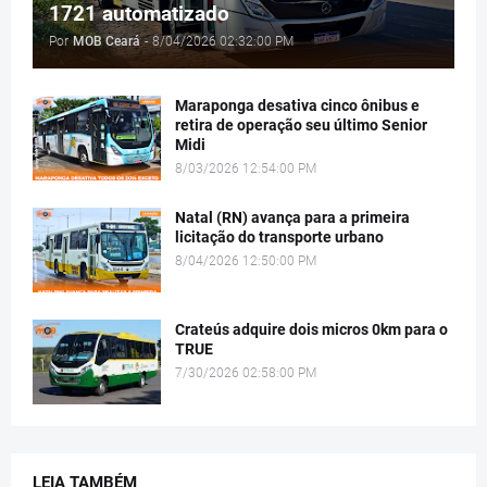
1721 automatizado
Por
MOB Ceará
-
8/04/2026 02:32:00 PM
Maraponga desativa cinco ônibus e
retira de operação seu último Senior
Midi
8/03/2026 12:54:00 PM
Natal (RN) avança para a primeira
licitação do transporte urbano
8/04/2026 12:50:00 PM
Crateús adquire dois micros 0km para o
TRUE
7/30/2026 02:58:00 PM
LEIA TAMBÉM